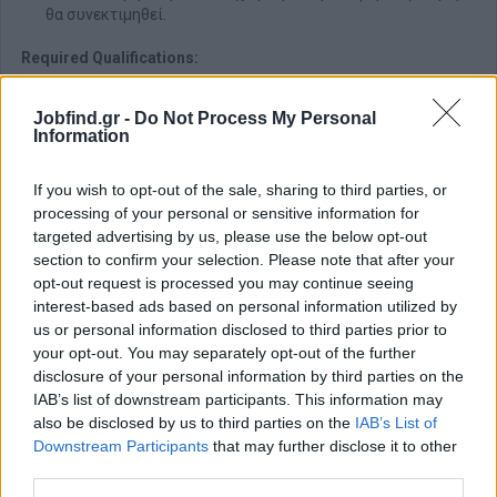
θα συνεκτιμηθεί.
Required Qualifications:
• High school diploma or equivalent qualification.
• Responsibility and reliability.
Jobfind.gr -
Do Not Process My Personal
Information
• Ability to work as part of a team.
• Attention to following instructions and procedures.
• Ability to perform tasks related to loading and product
If you wish to opt-out of the sale, sharing to third parties, or
handling.
processing of your personal or sensitive information for
targeted advertising by us, please use the below opt-out
Desired Qualifications:
section to confirm your selection. Please note that after your
• Previous experience in a similar warehouse, production or
opt-out request is processed you may continue seeing
loading position.
interest-based ads based on personal information utilized by
• Experience or a licence to operate a forklift truck will be
us or personal information disclosed to third parties prior to
considered an advantage.
your opt-out. You may separately opt-out of the further
disclosure of your personal information by third parties on the
Παροχές
IAB’s list of downstream participants. This information may
also be disclosed by us to third parties on the
IAB’s List of
Τι προσφέρουμε
Downstream Participants
that may further disclose it to other
Σταθερό περιβάλλον εργασίας.
third parties.
Εκπαίδευση στις διαδικασίες της θέσης.