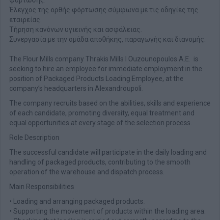
φόρτωσης.
Έλεγχος της ορθής φόρτωσης σύμφωνα με τις οδηγίες της
εταιρείας.
Τήρηση κανόνων υγιεινής και ασφάλειας.
Συνεργασία με την ομάδα αποθήκης, παραγωγής και διανομής.
The Flour Mills company Thrakis Mills I Ouzounopoulos A.E. is
seeking to hire an employee for immediate employment in the
position of Packaged Products Loading Employee, at the
company’s headquarters in Alexandroupoli.
The company recruits based on the abilities, skills and experience
of each candidate, promoting diversity, equal treatment and
equal opportunities at every stage of the selection process.
Role Description
The successful candidate will participate in the daily loading and
handling of packaged products, contributing to the smooth
operation of the warehouse and dispatch process.
Main Responsibilities
• Loading and arranging packaged products.
• Supporting the movement of products within the loading area.