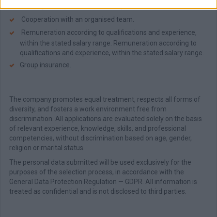
Training in the procedures of the position.
Cooperation with an organised team.
Remuneration according to qualifications and experience,
within the stated salary range. Remuneration according to
qualifications and experience, within the stated salary range.
Group insurance.
The company promotes equal treatment, respects all forms of
diversity, and fosters a work environment free from
discrimination. All applications are evaluated solely on the basis
of relevant experience, knowledge, skills, and professional
competencies, without discrimination based on age, gender,
religion or marital status.
The personal data submitted will be used exclusively for the
purposes of the selection process, in accordance with the
General Data Protection Regulation — GDPR. All information is
treated as confidential and is not disclosed to third parties.