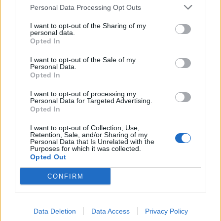
Personal Data Processing Opt Outs
Συνεργασία με οργανωμένη ομάδα.
Αμοιβή ανάλογη των προσόντων και της εμπειρίας, εντός
I want to opt-out of the Sharing of my
personal data.
του αναφερόμενου εύρους.
Opted In
Ομαδική Ασφάλιση
I want to opt-out of the Sale of my
Personal Data.
Opted In
Η εταιρεία προωθεί την ίση μεταχείριση, σέβεται κάθε μορφή
διαφορετικότητας, και διαμορφώνει ένα εργασιακό
I want to opt-out of processing my
περιβάλλον χωρίς διακρίσεις. Όλες οι αιτήσεις αξιολογούνται
Personal Data for Targeted Advertising.
Opted In
αποκλειστικά βάσει σχετικής εμπειρίας, γνώσεων, δεξιοτήτων
και επαγγελματικών ικανοτήτων, χωρίς διάκριση λόγω
I want to opt-out of Collection, Use,
ηλικίας, φύλου, θρησκείας ή οικογενειακής κατάστασης.
Retention, Sale, and/or Sharing of my
Personal Data that Is Unrelated with the
Τα προσωπικά δεδομένα που υποβάλλονται θα
Purposes for which it was collected.
χρησιμοποιηθούν αποκλειστικά για τις ανάγκες της
Opted Out
διαδικασίας επιλογής, σύμφωνα με τον Γενικό Κανονισμό
Προστασίας Δεδομένων — GDPR. Όλες οι πληροφορίες
CONFIRM
τηρούνται εμπιστευτικές και δεν κοινοποιούνται σε τρίτους.
What We Offer
Data Deletion
Data Access
Privacy Policy
Stable working environment.