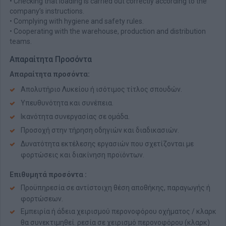
• Checking that loading is carried out correctly according to the
company’s instructions.
• Complying with hygiene and safety rules.
• Cooperating with the warehouse, production and distribution
teams.
Απαραίτητα Προσόντα
Απαραίτητα προσόντα:
Απολυτήριο Λυκείου ή ισότιμος τίτλος σπουδών.
Υπευθυνότητα και συνέπεια.
Ικανότητα συνεργασίας σε ομάδα.
Προσοχή στην τήρηση οδηγιών και διαδικασιών.
Δυνατότητα εκτέλεσης εργασιών που σχετίζονται με
φορτώσεις και διακίνηση προϊόντων.
Επιθυμητά προσόντα :
Προϋπηρεσία σε αντίστοιχη θέση αποθήκης, παραγωγής ή
φορτώσεων.
Εμπειρία ή άδεια χειρισμού περονοφόρου οχήματος / κλαρκ
θα συνεκτιμηθεί. ρεσία σε χειρισμό περονοφόρου (κλαρκ)