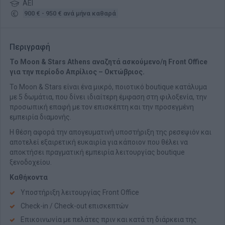
ΑΕΙ
900 € - 950 € ανά μήνα καθαρά
Περιγραφή
Το Moon & Stars Athens αναζητά ασκούμενο/η Front Office
για την περίοδο Απρίλιος – Οκτώβριος.
Το Moon & Stars είναι ένα μικρό, ποιοτικό boutique κατάλυμα
με 5 δωμάτια, που δίνει ιδιαίτερη έμφαση στη φιλοξενία, την
προσωπική επαφή με τον επισκέπτη και την προσεγμένη
εμπειρία διαμονής.
Η θέση αφορά την απογευματινή υποστήριξη της ρεσεψιόν και
αποτελεί εξαιρετική ευκαιρία για κάποιον που θέλει να
αποκτήσει πραγματική εμπειρία λειτουργίας boutique
ξενοδοχείου.
Καθήκοντα
Υποστήριξη λειτουργίας Front Office
Check-in / Check-out επισκεπτών
Επικοινωνία με πελάτες πριν και κατά τη διάρκεια της