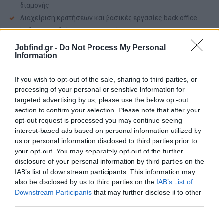
διαμονής
Διαχείριση κρατήσεων και βασικές εργασίες back office
Έκδοση αποδείξεων / τιμολογίων
Παροχή πληροφοριών και βοήθεια στους επισκέπτες
Jobfind.gr -
Do Not Process My Personal
Information
Απαραίτητα Προσόντα
Σπουδές σε τουριστική σχολή / σχολή φιλοξενίας
If you wish to opt-out of the sale, sharing to third parties, or
processing of your personal or sensitive information for
Άριστη γνώση Αγγλικών (γραπτά και προφορικά)
targeted advertising by us, please use the below opt-out
Ευγένεια, επαγγελματισμός και θετική διάθεση
section to confirm your selection. Please note that after your
Οργανωτικότητα και υπευθυνότητα
opt-out request is processed you may continue seeing
interest-based ads based on personal information utilized by
Αγάπη για τη φιλοξενία και την εξυπηρέτηση πελατών
us or personal information disclosed to third parties prior to
Τι προσφέρουμε
your opt-out. You may separately opt-out of the further
Πρακτική εμπειρία σε boutique hospitality περιβάλλον
disclosure of your personal information by third parties on the
Συμμετοχή σε όλες τις πτυχές λειτουργίας ενός μικρού
IAB’s list of downstream participants. This information may
ξενοδοχείου
also be disclosed by us to third parties on the
IAB’s List of
Downstream Participants
that may further disclose it to other
Φιλικό και επαγγελματικό περιβάλλον εργασίας
third parties.