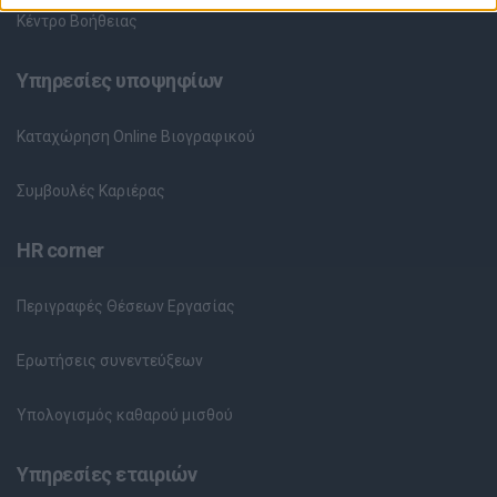
Κέντρο Βοήθειας
Υπηρεσίες υποψηφίων
Καταχώρηση Online Βιογραφικού
Συμβουλές Καριέρας
HR corner
Περιγραφές Θέσεων Εργασίας
Ερωτήσεις συνεντεύξεων
Υπολογισμός καθαρού μισθού
Υπηρεσίες εταιριών