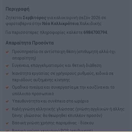
Περιγραφή
Ζητείται
Σερβιτόρος
για καλοκαιρινή σεζόν 2026 σε
ψαροταβέρνα στην
Νέα Καλλικράτεια
Χαλκιδικής.
Για περισσότερες πληροφορίες καλέστε
6984700794.
Απαραίτητα Προσόντα
Προϋπηρεσία σε αντίστοιχη θέση (επιθυμητή αλλά όχι
απαραίτητη)
Ευγένεια, επαγγελματισμός και θετική διάθεση
Ικανότητα εργασίας σε γρήγορους ρυθμούς, ειδικά σε
περιόδους αυξημένης κίνησης
Ομαδικό πνεύμα και συνεργασία με την κουζίνα και το
υπόλοιπο προσωπικό
Υπευθυνότητα και συνέπεια στο ωράριο
Καλή γνώση ελληνικής γλώσσας (γνώση αγγλικών ή άλλης
ξένης γλώσσας θα θεωρηθεί επιπλέον προσόν)
Βασική γνώση χρήσης παραμάνας - δίσκου
Βασική γνώση χειρισμού POS (επιθυμητή)