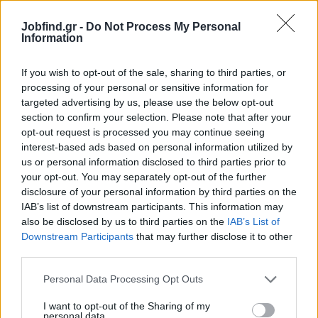
Καλή φυσική κατάσταση (λόγω ορθοστασίας)
Jobfind.gr -
Do Not Process My Personal
Information
Παροχές
Ανταγωνιστικός μισθός
If you wish to opt-out of the sale, sharing to third parties, or
Παροχή διαμονής
processing of your personal or sensitive information for
targeted advertising by us, please use the below opt-out
Πλήρης ασφάλιση
section to confirm your selection. Please note that after your
Σταθερό πρόγραμμα εργασίας
opt-out request is processed you may continue seeing
Φιλικό και οργανωμένο εργασιακό περιβάλλον
interest-based ads based on personal information utilized by
us or personal information disclosed to third parties prior to
Εκπαίδευση στην εξυπηρέτηση πελατών και στα προϊόντα
your opt-out. You may separately opt-out of the further
(π.χ. φρέσκα ψάρια, θαλασσινά, κρασιά)
disclosure of your personal information by third parties on the
Προοπτική επαναπρόσληψης την επόμενη σεζόν
IAB’s list of downstream participants. This information may
also be disclosed by us to third parties on the
IAB’s List of
Downstream Participants
that may further disclose it to other
third parties.
Personal Data Processing Opt Outs
I want to opt-out of the Sharing of my
personal data.