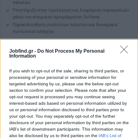
πελατών.
Υποστήριξη στην τιμολόγηση και διαχείριση παραγγελιών
μέσω του εταιρικού προγράμματος Softone.
Παρακολούθηση υπολοίπων πελατών και διενέργεια
πιστωτικού ελέγχου.
Απαραίτητα Προσόντα
Jobfind.gr -
Do Not Process My Personal
Προηγούμενη εμπειρία σε διαχείριση e-shop, πωλήσεις ή
Information
εξυπηρέτηση πελατών (θα εκτιμηθεί ιδιαίτερα).
Γνώση χρήσης προγράμματος διαχείρισης παραγγελιών /
If you wish to opt-out of the sale, sharing to third parties, or
τιμολόγησης (Softone ERP ή αντίστοιχο).
processing of your personal or sensitive information for
Άριστες δεξιότητες επικοινωνίας (προφορική & γραπτή)
targeted advertising by us, please use the below opt-out
και επαγγελματική συμπεριφορά.
section to confirm your selection. Please note that after your
Οργανωτικές ικανότητες, προσοχή στη λεπτομέρεια και
opt-out request is processed you may continue seeing
ικανότητα να εργάζεται με deadlines.
interest-based ads based on personal information utilized by
us or personal information disclosed to third parties prior to
Γνώση βασικών εργαλείων Office.
your opt-out. You may separately opt-out of the further
Παροχές
disclosure of your personal information by third parties on the
IAB’s list of downstream participants. This information may
Προσφέρουμε:
also be disclosed by us to third parties on the
IAB’s List of