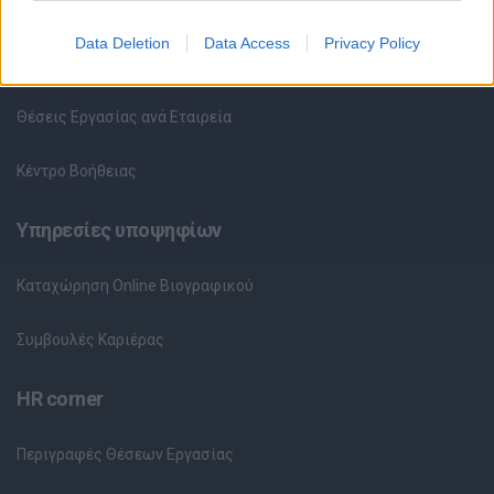
Όλες οι Θέσεις Εργασίας
Data Deletion
Data Access
Privacy Policy
Θέσεις Εργασίας ανά Ειδικότητα
Θέσεις Εργασίας ανά Εταιρεία
Κέντρο Βοήθειας
Υπηρεσίες υποψηφίων
Καταχώρηση Online Βιογραφικού
Συμβουλές Καριέρας
HR corner
Περιγραφές Θέσεων Εργασίας