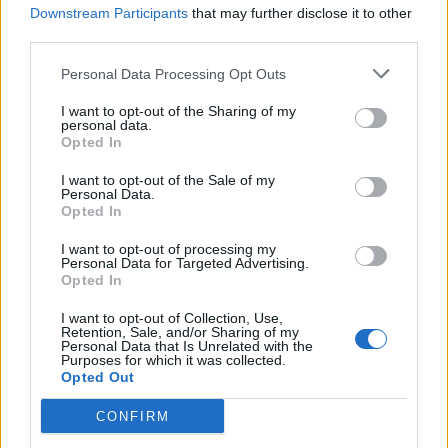
Σταθερή εργασία σε δυναμική και αναπτυσσόμενη εταιρεία.
Downstream Participants
that may further disclose it to other
third parties.
Άριστο εργασιακό περιβάλλον με έμφαση στην
ομαδικότητα.
Personal Data Processing Opt Outs
Ανταγωνιστικό πακέτο αποδοχών ανάλογα με την εμπειρία.
I want to opt-out of the Sharing of my
personal data.
Opted In
I want to opt-out of the Sale of my
Personal Data.
Opted In
I want to opt-out of processing my
Personal Data for Targeted Advertising.
Opted In
I want to opt-out of Collection, Use,
Retention, Sale, and/or Sharing of my
Personal Data that Is Unrelated with the
Purposes for which it was collected.
Opted Out
Θέσεις εργασίας
CONFIRM