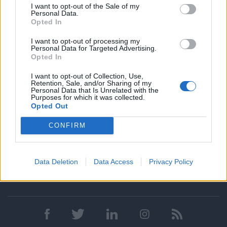
I want to opt-out of the Sale of my
έως Παρασκευή 9:00 - 17:00 στο
+30 6946333279
και να
Personal Data.
ζητήσεις την Βασιλική Χατζηθεοχάρη.
Opted In
Παρακαλούμε λάβετε υπόψη ότι για λόγους διαφάνειας και
I want to opt-out of processing my
ισότιμης μεταχείρισης, θα αξιολογήσουμε μόνο τις αιτήσεις
Personal Data for Targeted Advertising.
που υποβάλλονται μέσω του site μας. Μετά τη συλλογή και
Opted In
αξιολόγηση όλων των βιογραφικών σημειωμάτων θα
επικοινωνούμε μόνο με τους/τις υποψηφίους/ες που
I want to opt-out of Collection, Use,
Retention, Sale, and/or Sharing of my
ανταποκρίνονται στις απαιτήσεις της θέσης προς στελέχωση
Personal Data that Is Unrelated with the
προκειμένου να οριστεί συνάντηση για συνέντευξη. Όλες οι
Purposes for which it was collected.
αιτήσεις θεωρούνται απόλυτα εμπιστευτικές.
Opted Out
CONFIRM
Data Deletion
Data Access
Privacy Policy