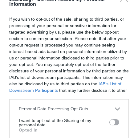
Information
Άριστη γνώση της σουίτας Microsoft Office και του
AutoCAD.
If you wish to opt-out of the sale, sharing to third parties, or
Ισχυρή ικανότητα αποτελεσματικής εργασίας υπό πίεση και
processing of your personal or sensitive information for
προσαρμογής σε μεταβαλλόμενες καταστάσεις.
targeted advertising by us, please use the below opt-out
Παροχές
section to confirm your selection. Please note that after your
opt-out request is processed you may continue seeing
Η Εταιρεία προσφέρει τα ακόλουθα για τη θέση του
interest-based ads based on personal information utilized by
Εργοταξιάρχη
:
us or personal information disclosed to third parties prior to
Ανταγωνιστικό πακέτο αποδοχών.
your opt-out. You may separately opt-out of the further
disclosure of your personal information by third parties on the
Ευκαιρία εργασίας σε μία από τις κορυφαίες εταιρείες του
IAB’s list of downstream participants. This information may
κατασκευαστικού τομέα στη χώρα.
also be disclosed by us to third parties on the
IAB’s List of
Ευκαιρία επαγγελματικής ανάπτυξης.
Downstream Participants
that may further disclose it to other
Εργασία σε ένα συνεργατικό περιβάλλον σε εξαιρετικά
third parties.
ομαδικά έργα.
Κάλυψη μετακίνησης - ενοικίου σε περίπτωση relocation.
Personal Data Processing Opt Outs
I want to opt-out of the Sharing of my
Αν ενδιαφέρεσαι για τη θέση του
Εργοταξιάρχη Πολιτικού
personal data.
Μηχανικού
κάνε την αίτηση σου τώρα.
Opted In
Για περισσότερες πληροφορίες μπορείς να καλείς Δευτέρα