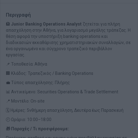
Περιγραφή
🏦
Junior Banking Operations Analyst
ζητείται για πλήρη
απασχόληση στην Αθήνα, για λογαριασμό μεγάλης τράπεζας. Η
θέση αφορά την υποστήριξη banking operations και
διαδικασιών εκκαθάρισης χρηματιστηριακών συναλλαγών, σε
ένα οργανωμένο και σύγχρονο τραπεζικό περιβάλλον
εργασίας.
📌 Τοποθεσία: Αθήνα
🏢 Κλάδος: Τραπεζικός / Banking Operations
💼 Τύπος απασχόλησης: Πλήρης
📊 Αντικείμενο: Securities Operations & Trade Settlement
📍 Μοντέλο: On-site
🗓️ Ημέρες: 5νθήμερη απασχόληση, Δευτέρα έως Παρασκευή
🕗 Ωράριο: 10:00–18:00
🎁 Παροχές / Τι προσφέρουμε: