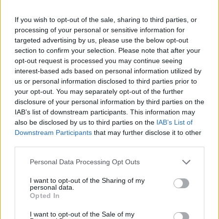
Management, Money Markets και Dealing Room
Τις συμφωνίες ποσών και τους διακανονισμούς
If you wish to opt-out of the sale, sharing to third parties, or
οικονομικών στοιχείων
processing of your personal or sensitive information for
targeted advertising by us, please use the below opt-out
Την καταχώρηση και διαχείριση στοιχείων σε τραπεζικά
section to confirm your selection. Please note that after your
συστήματα και Bloomberg platform
opt-out request is processed you may continue seeing
Την προετοιμασία αποδεικτικών συναλλαγών για αποστολή
interest-based ads based on personal information utilized by
και υπογραφή πελατών
us or personal information disclosed to third parties prior to
Την τήρηση στατιστικών στοιχείων και operational
your opt-out. You may separately opt-out of the further
reporting
disclosure of your personal information by third parties on the
IAB’s list of downstream participants. This information may
✅ Απαραίτητα Προσόντα:
also be disclosed by us to third parties on the
IAB’s List of
Οι υποψήφιοι πρέπει να διαθέτουν:
Downstream Participants
that may further disclose it to other
third parties.
Πτυχίο ΑΕΙ / ΑΤΕΙ Θετικής ή Οικονομικής κατεύθυνσης
Πολύ καλή γνώση MS Office (Excel, Word, Pivot Tables,
Personal Data Processing Opt Outs
Formulas)
I want to opt-out of the Sharing of my
Πολύ καλή γνώση Αγγλικών (τουλάχιστον επίπεδο Β2)
personal data.
Επιθυμητή εμπειρία 1 έτους σε σχετικό αντικείμενο ή
Opted In
πρακτική σε χρηματιστηριακή εταιρεία
I want to opt-out of the Sale of my
Επιθυμητές γνώσεις Money Markets και διεθνών αγορών