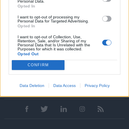
Personal Data.
Opted In
Αναλυτική σκέψη και προσοχή στη λεπτομέρεια
Οργανωτικές και επικοινωνιακές δεξιότητες
I want to opt-out of processing my
Personal Data for Targeted Advertising.
Opted In
🚀 Κάνε το επόμενο βήμα στην καριέρα σου και στείλε το
βιογραφικό σου σήμερα!
I want to opt-out of Collection, Use,
Retention, Sale, and/or Sharing of my
📩 Για περισσότερες πληροφορίες, επικοινώνησε μαζί μας 📞
Personal Data that Is Unrelated with the
στο 210 3637822
Purposes for which it was collected.
Opted Out
CONFIRM
Data Deletion
Data Access
Privacy Policy