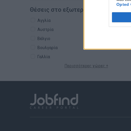
Opted 
Θέσεις στο εξωτερικό
Αγγλία
Αυστρία
Βέλγιο
Βουλγαρία
Γαλλία
Περισσότερες χώρες +