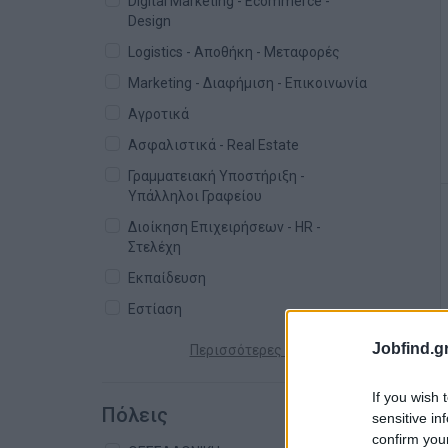
Digital Marketing - Ecommerce -
Design
Logistics - Αποθήκη - Μεταφορές
Marketing - Διαφήμιση - Επικοινωνία
Αγροτικά
Ασφαλιστικά - Real Estate
Γραμματειακή Υποστήριξη -
Υπάλληλοι Γραφείου
Διοίκηση Επιχειρήσεων - HR -
Στελέχη
Εκπαίδευση
Εστίαση
Jobfind.gr
Περισσότερες κατηγορίες +
If you wish 
Πόλεις
sensitive in
confirm you