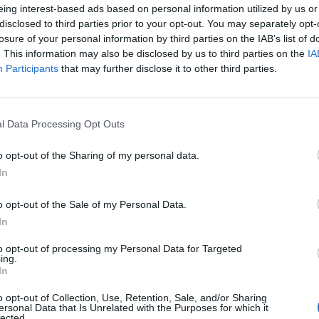
eing interest-based ads based on personal information utilized by us or
off of vehicles according to the operating procedures and q
disclosed to third parties prior to your opt-out. You may separately opt-
We are looking for you…
losure of your personal information by third parties on the IAB’s list of
. This information may also be disclosed by us to third parties on the
IA
A dynamic, customer-oriented person who is able to so
Participants
that may further disclose it to other third parties.
With prior experience in customer service of at least on
A person who brings a positive attitude, the ability to w
growing with us.
l Data Processing Opt Outs
We offer you...
o opt-out of the Sharing of my personal data.
The opportunity to join a team of over 700 professional
In
of reference for innovation in our sector and being the dr
Participation in an ambitious project in a solid compan
o opt-out of the Sale of my Personal Data.
An outstanding, multicultural and dynamic work environm
In
Attractive remuneration consisting of a fixed and variabl
to opt-out of processing my Personal Data for Targeted
Seasonal contract
ing.
In
Απαραίτητα Προσόντα
o opt-out of Collection, Use, Retention, Sale, and/or Sharing
ersonal Data that Is Unrelated with the Purposes for which it
lected.