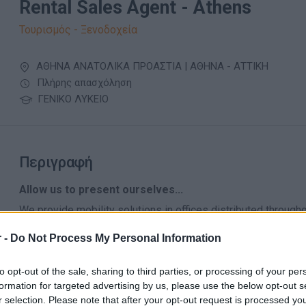
Rental Sales Agent - Athens
Τουρισμός - Ξενοδοχεία
ΑΘΗΝΑ ΑΝΑΤΟΛΙΚΑ ΠΡΟΑΣΤΙΑ | ΑΘΗΝΑ - ΑΤΤΙΚΗ
Πλήρης απασχόληση
ΓΕΝΙΚΟ ΛΥΚΕΙΟ
Περιγραφή
Allow us to present ourselves...
We provide mobility solutions in offices distributed througho
there's no stopping us, we're currently immersed in an ambi
 -
Do Not Process My Personal Information
With more than 20 years of experience in the sector, we have 
experience of renting vehicles, stay at the forefront of the in
simple and intuitive by relying on our innovative solutions.
to opt-out of the sale, sharing to third parties, or processing of your per
formation for targeted advertising by us, please use the below opt-out s
And to achieve this objective, we're recruiting a receptionist
r selection. Please note that after your opt-out request is processed y
main responsibility will be to provide excellent service to 