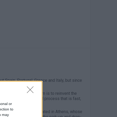
ut Spain, Portugal, Greece and Italy, but since
tious process of growth.
a clear mission: our aim is to reinvent the
dustry and offer a rental process that is fast,
sonal or
ection to
 to work in our office located in Athens, whose
ou may
our customers, managing the pick-up and drop-