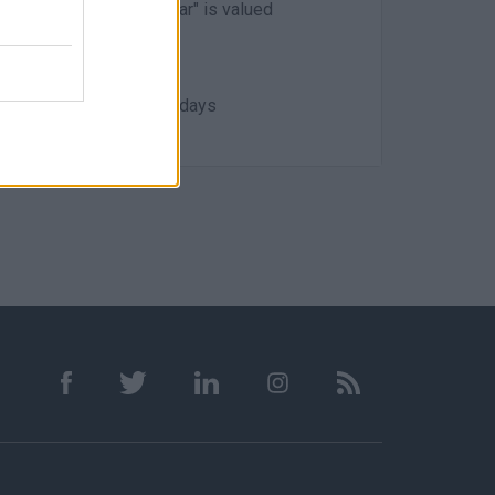
Experience in "rent-a-car" is valued
 is valued
 weekends and public holidays