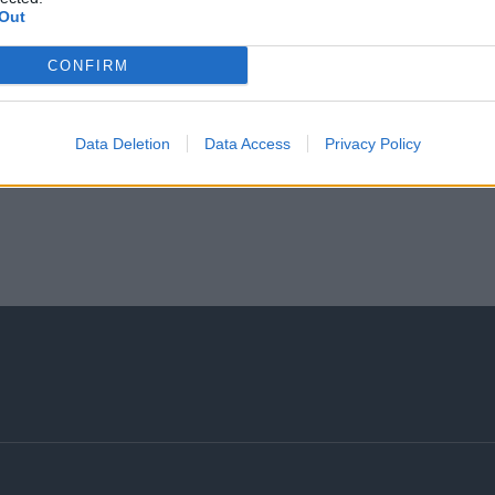
Minimum of one year of experience in customer service. 
Out
Minimum level of English B2. A second foreign language
CONFIRM
Category B driving license
Availability to work according to rotating shifts and on
Data Deletion
Data Access
Privacy Policy