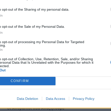
Δυνατότητα εργασίας σε βάρδιες
o opt-out of the Sharing of my personal data.
In
Τι Προσφέρουμε
Στην ΙΚΕΑ, πιστεύουμε στη δύναμη των ανθρώπων και δημ
o opt-out of the Sale of my Personal Data.
μπορούν να αναπτυχθούν και να εξελιχθούν μαζί μας.
In
💰
Ανταγωνιστικό Πακέτο Αποδοχών:
Με πλήρες πακέτ
to opt-out of processing my Personal Data for Targeted
🎁
Επιπλέον παροχές μέσα στο έτος (δωροκάρτες / δω
ing.
όπως Χριστούγεννα & Πάσχα.
In
🩺
Υγεία & Ευεξία:
Ομαδικό πρόγραμμα ασφάλισης ζωής &
o opt-out of Collection, Use, Retention, Sale, and/or Sharing
ersonal Data that Is Unrelated with the Purposes for which it
🍽️
Εστιατόριο Εργαζομένων:
Δωρεάν γεύμα ημερησίως
lected.
Out
🚗
Μεταφορική Υποστήριξη:
Κάρτες μετακίνησης ή διόδ
🛍️
Εκπτώσεις:
Προνομιακές τιμές σε προϊόντα ΙΚΕΑ & άλλ
CONFIRM
💻
Ανάπτυξη Υπαλλήλων:
40+ ώρες ετήσιας εκπαίδευσης
🚀
Ευκαιρίες Καριέρας:
8/10 θέσεις εργασίας καλύπτοντ
Data Deletion
Data Access
Privacy Policy
🌍
Συμπεριληπτικό Περιβάλλον:
Διεθνής, φιλική και πο
Οι Άνθρωποι που Αναζητούμε