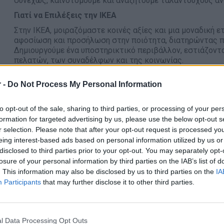
συνεχώς, καινοτομούμε και αναζητούμε ταλαντούχους αν
Γιατί να Επιλέξεις την ΙΚΕΑ
Στην ΙΚΕΑ, μοιραζόμαστε κοινές αξίες και μια μοναδική 
αφοσίωση και προσήλωση στην ποιότητα, διατηρώντας π
Δημιουργούμε ένα υποστηρικτικό περιβάλλον, εστιάζοντ
πελατών, των συναδέλφων και της κοινωνίας.
Η καθημερινότητά σου:
 -
Do Not Process My Personal Information
Ως μέλος της ομάδας καταστήματος, σε
συνεργασία με 
Διατήρηση καθαριότητας και οργάνωσης του χώρου
to opt-out of the sale, sharing to third parties, or processing of your per
formation for targeted advertising by us, please use the below opt-out s
Εφαρμογή προδιαγραφών ποιότητας και υγιεινής (HAC
r selection. Please note that after your opt-out request is processed y
Εφαρμόζεις τις ρουτίνες και τις διαδικασίες του τμ
eing interest-based ads based on personal information utilized by us or
εταιρικών οδηγιών
disclosed to third parties prior to your opt-out. You may separately opt-
losure of your personal information by third parties on the IAB’s list of
Ξεχωρίζεις αν διαθέτεις:
. This information may also be disclosed by us to third parties on the
IA
Πιστοποιητικό Υγείας
Participants
that may further disclose it to other third parties.
Απολυτήριο Λυκείου
Προσανατολισμός στην εξυπηρέτηση πελατών
l Data Processing Opt Outs
Ομαδικό πνεύμα και καλή επικοινωνία