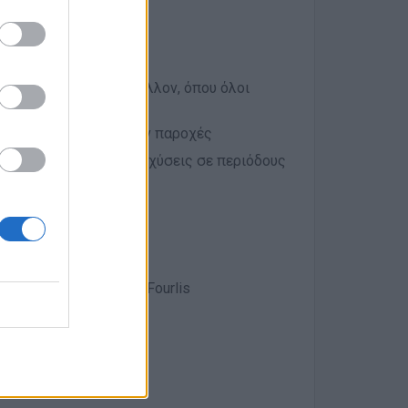
ιουργούμε ένα περιβάλλον, όπου όλοι
ο παροχών & επιπλέον παροχές
ροεπιταγές):
Με ενισχύσεις σε περιόδους
 ιατρικής κάλυψης
ια
α brands του Ομίλου Fourlis
 για συνεχή εξέλιξη
αι εσωτερικά
λυπολιτισμική ομάδα