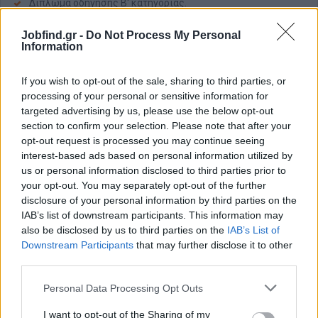
Δίπλωμα οδήγησης Β' κατηγορίας.
Ομαδικό πνεύμα, υπευθυνότητα και επαγγελματισμός.
Jobfind.gr -
Do Not Process My Personal
Information
Επιθυμητά προσόντα:
Πτυχίο Γεωπονίας ή άλλης συναφούς κατεύθυνσης.
If you wish to opt-out of the sale, sharing to third parties, or
Εξοικείωση με χρήση tablet ή εφαρμογών πεδίου.
processing of your personal or sensitive information for
targeted advertising by us, please use the below opt-out
Παροχές
section to confirm your selection. Please note that after your
opt-out request is processed you may continue seeing
Ανταγωνιστικός μισθός.
interest-based ads based on personal information utilized by
Εταιρικό όχημα για εργασίες.
us or personal information disclosed to third parties prior to
Συνεχής εκπαίδευση και υποστήριξη σε νέες τεχνικές.
your opt-out. You may separately opt-out of the further
Σταθερό και θετικό εργασιακό περιβάλλον με προοπτικές
disclosure of your personal information by third parties on the
εξέλιξης.
IAB’s list of downstream participants. This information may
also be disclosed by us to third parties on the
IAB’s List of
Downstream Participants
that may further disclose it to other
third parties.
Personal Data Processing Opt Outs
I want to opt-out of the Sharing of my