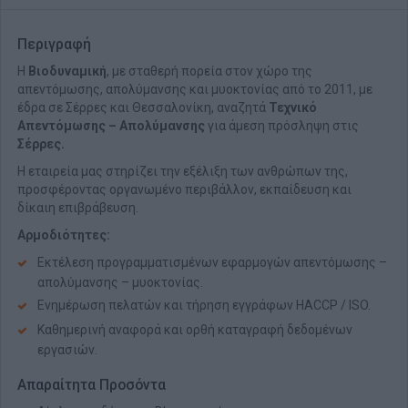
Περιγραφή
Η
Βιοδυναμική
, με σταθερή πορεία στον χώρο της
απεντόμωσης, απολύμανσης και μυοκτονίας από το 2011, με
έδρα σε Σέρρες και Θεσσαλονίκη, αναζητά
Τεχνικό
Απεντόμωσης – Απολύμανσης
για άμεση πρόσληψη στις
Σέρρες.
Η εταιρεία μας στηρίζει την εξέλιξη των ανθρώπων της,
προσφέροντας οργανωμένο περιβάλλον, εκπαίδευση και
δίκαιη επιβράβευση.
Αρμοδιότητες:
Εκτέλεση προγραμματισμένων εφαρμογών απεντόμωσης –
απολύμανσης – μυοκτονίας.
Ενημέρωση πελατών και τήρηση εγγράφων HACCP / ISO.
Καθημερινή αναφορά και ορθή καταγραφή δεδομένων
εργασιών.
Απαραίτητα Προσόντα