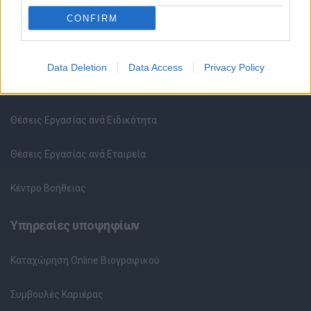
CONFIRM
Θέσεις εργασίας
Data Deletion
Data Access
Privacy Policy
Όλες οι Θέσεις Εργασίας
Θέσεις Εργασίας ανά Ειδικότητα
Θέσεις Εργασίας ανά Εταιρεία
Κέντρο Βοήθειας
Υπηρεσίες υποψηφίων
Καταχώρηση Online Βιογραφικού
Συμβουλές Καριέρας