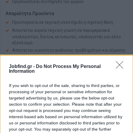
Οργάνωσή και συντήρηση του χώρου.
Απαραίτητα Προσόντα
Προϋπηρεσία σε τεχνική υποστήριξη ή σχετική θέση.
Απαιτείται ευρεία τεχνική γνώση σε περιφερειακά
υπολογιστών, δίκτυα, εκτυπωτές, υπολογιστές και άλλο
εξοπλισμό.
Απαιτείται ικανότητα ανάλυσης προβλημάτων και εύρεσης
αποτελεσματικών λύσεων.
Εξαιρετικές δεξιότητες επικοινωνίας, τόσο γραπτώς όσο
Jobfind.gr -
Do Not Process My Personal
και προφορικώς, προκειμένου να αλληλοεπιδρά με τους
Information
πελάτες και τα μέλη της ομάδας.
Πτυχίο στην πληροφορικής
If you wish to opt-out of the sale, sharing to third parties, or
processing of your personal or sensitive information for
Εξοικείωση με τα προϊόντα που παρέχει η εταιρεία,
targeted advertising by us, please use the below opt-out
προκειμένου να παρέχει αποτελεσματική υποστήριξη
section to confirm your selection. Please note that after your
στους πελάτες.
opt-out request is processed you may continue seeing
Ικανότητα συνεργασίας και εργασίας σε ομάδα.
interest-based ads based on personal information utilized by
Ικανότητα διαχείρισης πολλαπλών προβλημάτων και
us or personal information disclosed to third parties prior to
προτεραιοποίηση των εργασιών με βάση τη σοβαρότητα
your opt-out. You may separately opt-out of the further
της κατάστασης