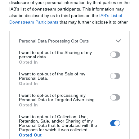
disclosure of your personal information by third parties on the
Εξυπηρετικό πνεύμα και ενθουσιασμός για την
IAB’s list of downstream participants. This information may
εξυπηρέτηση των πελατών.
also be disclosed by us to third parties on the
IAB’s List of
Downstream Participants
that may further disclose it to other
Παροχές
third parties.
Στην Neural Gear πιστεύουμε στις ικανότητες των
Personal Data Processing Opt Outs
ανθρώπων μας και επενδύουμε σε αυτούς.
Αναγνωρίζουμε την προσπάθεια, ανταμείβουμε τα καλά
I want to opt-out of the Sharing of my
αποτελέσματα και φροντίζουμε να παρέχουμε ένα ασφαλές
personal data.
Opted In
περιβάλλον εργασίας.
I want to opt-out of the Sale of my
Personal Data.
Opted In
I want to opt-out of processing my
Personal Data for Targeted Advertising.
Opted In
I want to opt-out of Collection, Use,
Retention, Sale, and/or Sharing of my
Personal Data that Is Unrelated with the
Purposes for which it was collected.
Opted Out