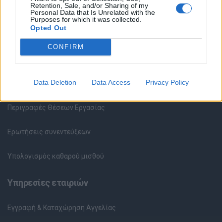
Retention, Sale, and/or Sharing of my
Υπηρεσίες υποψηφίων
Personal Data that Is Unrelated with the
Purposes for which it was collected.
Opted Out
Καταχώρηση Online Βιογραφικού
CONFIRM
Συμβουλές Καριέρας
HR corner
Data Deletion
Data Access
Privacy Policy
Περιγραφές Θέσεων Εργασίας
Ερωτήσεις συνεντεύξεων
Υπολογισμός καθαρού μισθού
Υπηρεσίες εταιριών
Εγγραφή & Καταχώρηση Αγγελίας