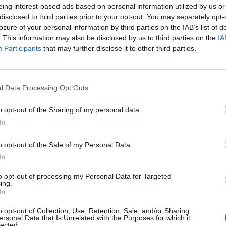
eing interest-based ads based on personal information utilized by us or
disclosed to third parties prior to your opt-out. You may separately opt-
Τι θα αποκτήσεις;
losure of your personal information by third parties on the IAB’s list of
Δυνατότητα επαγγελματικής ανέλιξης
. This information may also be disclosed by us to third parties on the
IA
Εξειδικευμένο πακέτο εκπαίδευσης
Participants
that may further disclose it to other third parties.
Υποστήριξη κατά την διάρκεια προσαρμογής
Αν θέλεις να ξεκινήσεις την καριέρα σου δημιουργικά και 
l Data Processing Opt Outs
βιογραφικό σου.
o opt-out of the Sharing of my personal data.
In
o opt-out of the Sale of my Personal Data.
In
to opt-out of processing my Personal Data for Targeted
ing.
In
o opt-out of Collection, Use, Retention, Sale, and/or Sharing
ersonal Data that Is Unrelated with the Purposes for which it
lected.