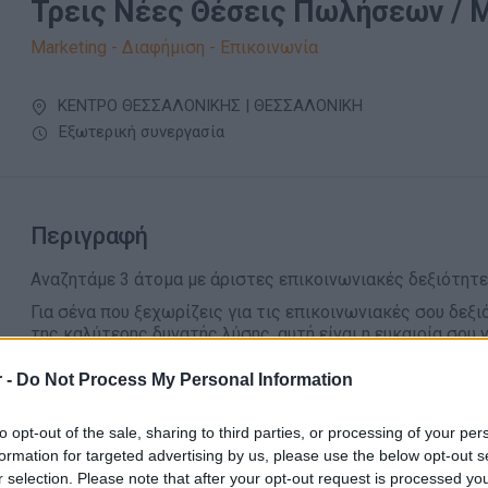
Τρεις Νέες Θέσεις Πωλήσεων / Μ
Marketing - Διαφήμιση - Επικοινωνία
ΚΕΝΤΡΟ ΘΕΣΣΑΛΟΝΙΚΗΣ | ΘΕΣΣΑΛΟΝΙΚΗ
Εξωτερική συνεργασία
Περιγραφή
Αναζητάμε 3 άτομα με άριστες επικοινωνιακές δεξιότητε
Για σένα που ξεχωρίζεις για τις επικοινωνιακές σου δεξ
της καλύτερης δυνατής λύσης, αυτή είναι η ευκαιρία σου
πελατειακών σχέσεων!
 -
Do Not Process My Personal Information
Με τι θα ασχοληθείς;
Ανάπτυξη πωλήσεων της εταιρείας
to opt-out of the sale, sharing to third parties, or processing of your per
Διατήρηση θετικών πελατειακών σχέσεων
formation for targeted advertising by us, please use the below opt-out s
r selection. Please note that after your opt-out request is processed y
Διασφάλιση μελλοντικών πωλήσεων