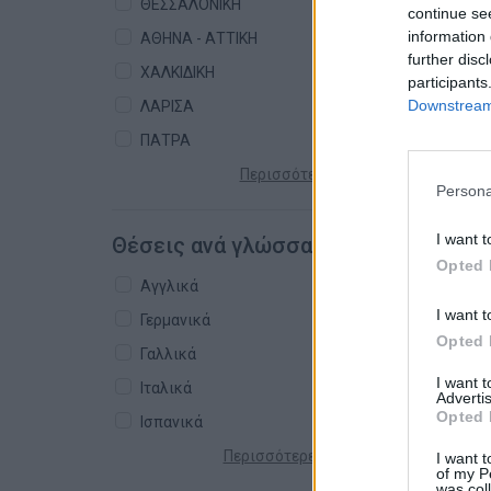
ΘΕΣΣΑΛΟΝΙΚΗ
continue se
information 
ΑΘΗΝΑ - ΑΤΤΙΚΗ
further disc
ΧΑΛΚΙΔΙΚΗ
participants
Downstream 
ΛΑΡΙΣΑ
ΠΑΤΡΑ
Περισσότερες πόλεις +
Persona
I want t
Θέσεις ανά γλώσσα
Opted 
Αγγλικά
I want t
Γερμανικά
Opted 
Γαλλικά
I want 
Ιταλικά
Advertis
Opted 
Ισπανικά
Περισσότερες γλώσσες +
I want t
of my P
was col