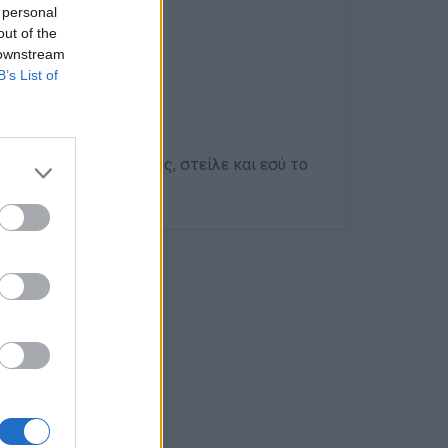
 personal
out of the
 downstream
B’s List of
με προοπτικές εξέλιξης, στείλε και εσύ το