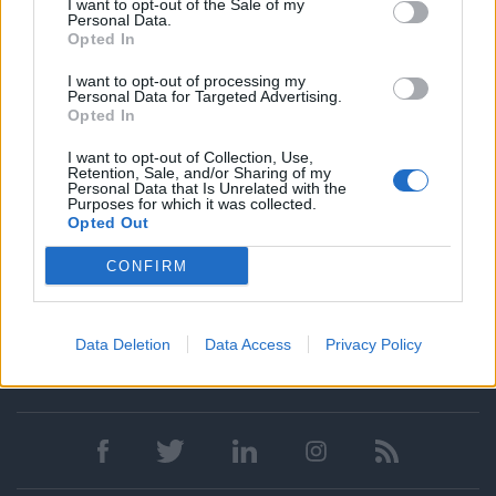
I want to opt-out of the Sale of my
εγκαταστάσεις.
Personal Data.
Opted In
50% εκπτωση στο παγκοσμίου φήμης Six Senses Spa
Δυνατότητα επαγγελματικής εξέλιξης σε έναν από τους πιο
I want to opt-out of processing my
Personal Data for Targeted Advertising.
αναγνωρισμένους ομίλους παγκοσμίως.
Opted In
Συνεχής εκπαίδευση πάνω στις νέες τάσεις του κλάδου και
σεμινάρια mixology.
I want to opt-out of Collection, Use,
Retention, Sale, and/or Sharing of my
Ευχάριστο και πολυτελές περιβάλλον εργασίας που
Personal Data that Is Unrelated with the
προάγει τον επαγγελματισμό.
Purposes for which it was collected.
Opted Out
CONFIRM
Data Deletion
Data Access
Privacy Policy