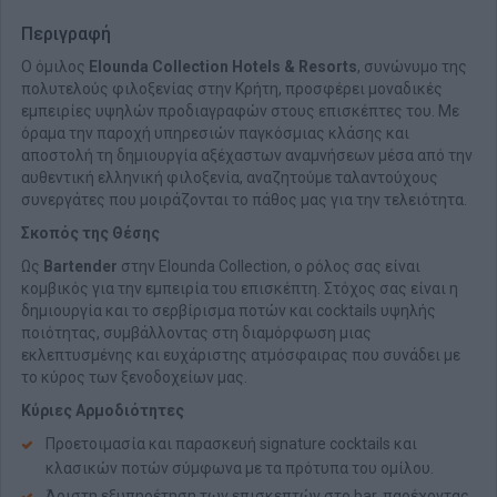
Περιγραφή
Ο όμιλος
Elounda Collection Hotels & Resorts
, συνώνυμο της
πολυτελούς φιλοξενίας στην Κρήτη, προσφέρει μοναδικές
εμπειρίες υψηλών προδιαγραφών στους επισκέπτες του. Με
όραμα την παροχή υπηρεσιών παγκόσμιας κλάσης και
αποστολή τη δημιουργία αξέχαστων αναμνήσεων μέσα από την
αυθεντική ελληνική φιλοξενία, αναζητούμε ταλαντούχους
συνεργάτες που μοιράζονται το πάθος μας για την τελειότητα.
Σκοπός της Θέσης
Ως
Bartender
στην Elounda Collection, ο ρόλος σας είναι
κομβικός για την εμπειρία του επισκέπτη. Στόχος σας είναι η
δημιουργία και το σερβίρισμα ποτών και cocktails υψηλής
ποιότητας, συμβάλλοντας στη διαμόρφωση μιας
εκλεπτυσμένης και ευχάριστης ατμόσφαιρας που συνάδει με
το κύρος των ξενοδοχείων μας.
Κύριες Αρμοδιότητες
Προετοιμασία και παρασκευή signature cocktails και
κλασικών ποτών σύμφωνα με τα πρότυπα του ομίλου.
Άριστη εξυπηρέτηση των επισκεπτών στο bar, παρέχοντας