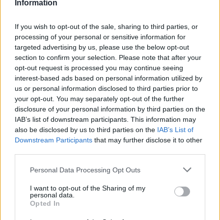
Information
γλωσσών θα θεωρηθεί προσόν).
Εξειδικευμένες γνώσεις σε τεχνικές mixology, spirits και
If you wish to opt-out of the sale, sharing to third parties, or
κρασί.
processing of your personal or sensitive information for
Επαγγελματική εμφάνιση και εξαιρετικές επικοινωνιακές
targeted advertising by us, please use the below opt-out
δεξιότητες.
section to confirm your selection. Please note that after your
Ικανότητα εργασίας υπό πίεση σε ένα απαιτητικό
opt-out request is processed you may continue seeing
περιβάλλον υψηλών προδιαγραφών.
interest-based ads based on personal information utilized by
Πνεύμα συνεργασίας και ομαδικότητας.
us or personal information disclosed to third parties prior to
your opt-out. You may separately opt-out of the further
Επιθυμητά Προσόντα
disclosure of your personal information by third parties on the
IAB’s list of downstream participants. This information may
Πτυχίο Τουριστικής Σχολής ή πιστοποίηση από
also be disclosed by us to third parties on the
IAB’s List of
αναγνωρισμένη σχολή Barista/Bartending.
Downstream Participants
that may further disclose it to other
Γνώση χρήσης συστημάτων παραγγελιοληψίας (PDA/POS).
third parties.
Συμμετοχή σε διαγωνισμούς bartending ή σεμινάρια
εξειδίκευσης.
Personal Data Processing Opt Outs
Παροχές
I want to opt-out of the Sharing of my
personal data.
Ανταγωνιστικό πακέτο αποδοχών αναλόγως προσόντων.
Opted In
Διαμονή και πλήρης διατροφή σε σύγχρονες