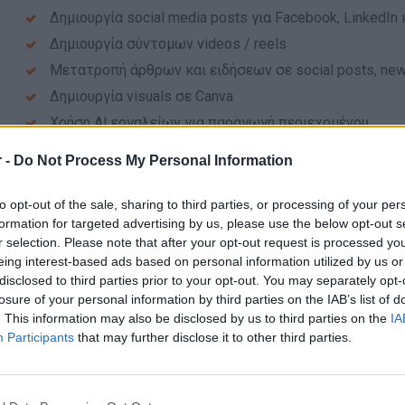
Δημιουργία social media posts για Facebook, LinkedIn 
Δημιουργία σύντομων videos / reels
Μετατροπή άρθρων και ειδήσεων σε social posts, newsl
Δημιουργία visuals σε Canva
Χρήση AI εργαλείων για παραγωγή περιεχομένου
Υποστήριξη branded και sponsored content
 -
Do Not Process My Personal Information
Συμμετοχή σε ιδέες για καμπάνιες και events
to opt-out of the sale, sharing to third parties, or processing of your per
Απαραίτητα Προσόντα
formation for targeted advertising by us, please use the below opt-out s
r selection. Please note that after your opt-out request is processed y
Πολύ καλή γνώση ελληνικών
eing interest-based ads based on personal information utilized by us or
disclosed to third parties prior to your opt-out. You may separately opt-
Άνεση στη γραφή σύντομων κειμένων, τίτλων και cap
losure of your personal information by third parties on the IAB’s list of
Καλή γνώση social media
. This information may also be disclosed by us to third parties on the
IA
Εξοικείωση με Canva
Participants
that may further disclose it to other third parties.
Εξοικείωση με CapCut, Premiere Pro ή άλλο video editi
Εξοικείωση με AI εργαλεία