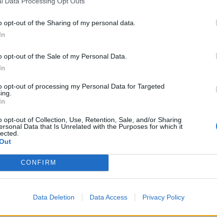
l Data Processing Opt Outs
Καλή αισθητική
Οργανωτικότητα και συνέπεια
o opt-out of the Sharing of my personal data.
Διάθεση για μάθηση
In
Καλή γνώση αγγλικών
o opt-out of the Sale of my Personal Data.
Θα εκτιμηθούν
In
Εμπειρία σε media, digital marketing ή social media
to opt-out of processing my Personal Data for Targeted
ing.
Γνώση WordPress ή CMS
In
Εμπειρία σε healthcare/pharma/medical content
o opt-out of Collection, Use, Retention, Sale, and/or Sharing
Γνώση newsletter platforms
ersonal Data that Is Unrelated with the Purposes for which it
lected.
Portfolio με posts, videos, reels ή visuals
Out
Παροχές
CONFIRM
Η Vnet Digital Media προσφέρει:
Data Deletion
Data Access
Privacy Policy
Συμμετοχή σε ένα αναπτυσσόμενο digital media περι
Ενασχόληση με τον χώρο της υγείας, του φαρμάκου κα