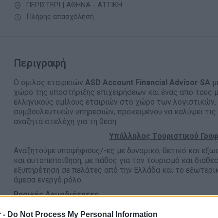
ΠΕΡΙΣΤΕΡΙ | ΑΘΗΝΑ - ΑΤΤΙΚΗ
Πλήρης απασχόληση
Περιγραφή
Ο όμιλος εταιρειών
ASD Account Financial Advisor SA
μ
χώρο της υποστήριξης επιχειρήσεων και ένας από τους 
ελληνικούς ομίλους εταιριών στο χώρο των λογιστικών,
συμβουλευτικών υπηρεσιών, προκειμένου να καλύψει τις
αναζητά στελέχη για τη θέση:
Υπάλληλος Τουριστικού Γραφε
Αναζητούμε υποψήφιους/-ες με δυναμικό, θετικό και εξ
και αυτοπεποίθηση, με πάθος για τον τουρισμό και διάθ
εξυπηρέτηση σε πελάτες από την Ελλάδα και το εξωτερικό
άμεσα ενεργό ρόλο.
Βασικές Αρμοδιότητες
Έκδοση και διαχείριση αεροπορικών και ακτοπλοϊκών
 -
Do Not Process My Personal Information