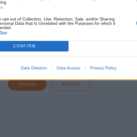
ing.
Ικανοποιητικό πακέτο αποδοχών
In
Συνεχής Εκπαίδευση
o opt-out of Collection, Use, Retention, Sale, and/or Sharing
Δυνατότητα επαγγελματικής εξέλιξης
ersonal Data that Is Unrelated with the Purposes for which it
lected.
Out
CONFIRM
Αίτηση - Αποστολή Βιογραφικού
Σας ενδιαφέρει η θέση εργασίας; Εγγραφείτε για να στείλ
Data Deletion
Data Access
Privacy Policy
Εγγραφή
Είσοδος