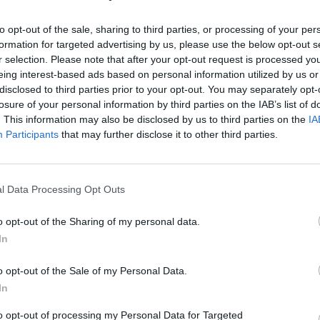
Διαχείριση κρατήσεων ξενοδοχείων και τουριστικών
Επικοινωνία με πελάτες & συνεργάτες σε Ελλάδα και
to opt-out of the sale, sharing to third parties, or processing of your per
formation for targeted advertising by us, please use the below opt-out s
Χρήση συστημάτων κρατήσεων και υποστήριξη πελατών
r selection. Please note that after your opt-out request is processed y
eing interest-based ads based on personal information utilized by us or
Απαραίτητα Προσόντα
disclosed to third parties prior to your opt-out. You may separately opt-
losure of your personal information by third parties on the IAB’s list of
Προϋπηρεσία τουλάχιστον 2 ετών σε αντίστοιχη θέσ
. This information may also be disclosed by us to third parties on the
IA
Participants
that may further disclose it to other third parties.
Άριστες δεξιότητες γραπτής και προφορικής επικοιν
Πολύ καλή Γνώση συστημάτων έκδοσης αεροπορικών ει
Πολύ καλή Γνώση συστημάτων έκδοσης ακτοπλοϊκών ε
l Data Processing Opt Outs
Πολύ Καλή Γνώση συστήματος Panasoft (Atlas)
Άριστη γνώση MS Office & Εργαλείων Internet
o opt-out of the Sharing of my personal data.
In
Γνώση συστημάτων κρατήσεων ξενοδοχείων
o opt-out of the Sale of my Personal Data.
Παροχές
In
Άριστο εργασιακό περιβάλλον
to opt-out of processing my Personal Data for Targeted