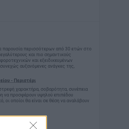
ε παρουσία περισσότερων από 30 ετών στο
μεγαλύτερους και πιο σημαντικούς
 φοροτεχνικών και εξειδικευμένων
 συνεχώς αυξανόμενες ανάγκες της,
ίου - Περιστέρι
ωστρεφή χαρακτήρα, σοβαρότητα, συνέπεια
εση να προσφέρουν υψηλού επιπέδου
, οι οποίοι θα είναι σε θέση να αναλάβουν
 εισιτηρίων