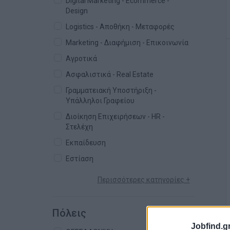
Digital Marketing - Ecommerce -
Design
Logistics - Αποθήκη - Μεταφορές
Marketing - Διαφήμιση - Επικοινωνία
Αγροτικά
Ασφαλιστικά - Real Estate
Γραμματειακή Υποστήριξη -
Υπάλληλοι Γραφείου
Διοίκηση Επιχειρήσεων - HR -
Στελέχη
Εκπαίδευση
Εστίαση
Περισσότερες κατηγορίες +
Πόλεις
Jobfind.gr