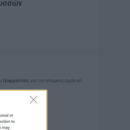
λωσσών
αι
Γραμματέας
για την επόμενη σχολική
sonal or
χώρο.
ection to
ou may