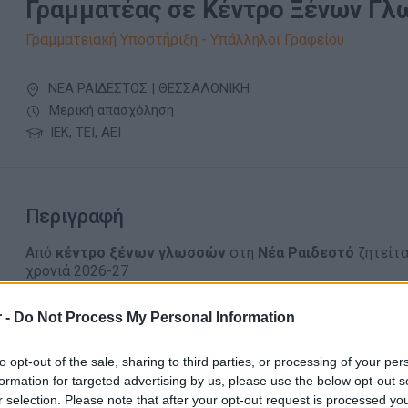
Γραμματέας σε Κέντρο Ξένων Γ
Γραμματειακή Υποστήριξη - Υπάλληλοι Γραφείου
ΝΕΑ ΡΑΙΔΕΣΤΟΣ | ΘΕΣΣΑΛΟΝΙΚΗ
Μερική απασχόληση
ΙΕΚ, ΤΕΙ, ΑΕΙ
Περιγραφή
Από
κέντρο ξένων γλωσσών
στη
Νέα Ραιδεστό
ζητείτ
χρονιά 2026-27
Έναρξη: Σεπτέμβριος 2026
 -
Do Not Process My Personal Information
Θέση εργασίας μερικής απασχόλησης.
Κύριες Αρμοδιότητες:
to opt-out of the sale, sharing to third parties, or processing of your per
Υποδοχή και εξυπηρέτηση μαθητών και γονέων στον 
formation for targeted advertising by us, please use the below opt-out s
r selection. Please note that after your opt-out request is processed y
Διαχείριση τηλεφωνικών κλήσεων & ραντεβού.