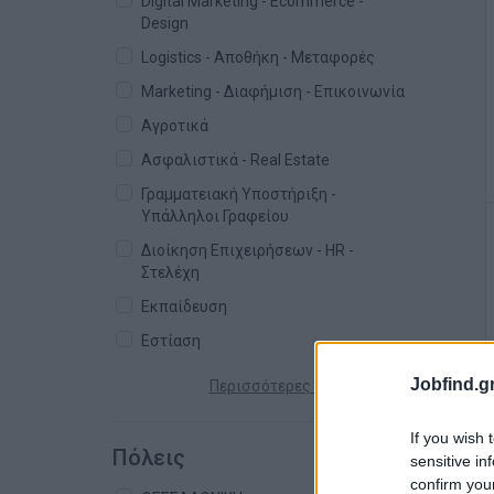
Digital Marketing - Ecommerce -
Design
Logistics - Αποθήκη - Μεταφορές
Marketing - Διαφήμιση - Επικοινωνία
Αγροτικά
Ασφαλιστικά - Real Estate
Γραμματειακή Υποστήριξη -
Υπάλληλοι Γραφείου
Διοίκηση Επιχειρήσεων - HR -
Στελέχη
Εκπαίδευση
Εστίαση
Jobfind.gr
Περισσότερες κατηγορίες +
If you wish 
Πόλεις
sensitive in
confirm you