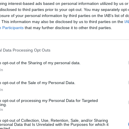
eing interest-based ads based on personal information utilized by us or
Διαχείριση αλληλογραφίας & ηλεκτρονικών επικοινω
disclosed to third parties prior to your opt-out. You may separately opt-
losure of your personal information by third parties on the IAB’s list of
Διαχείριση ταμείου και ηλεκτρονική έκδοση αποδείξε
. This information may also be disclosed by us to third parties on the
IA
Καταχώρηση στοιχείων, οργάνωση και διαχείριση μα
Participants
that may further disclose it to other third parties.
Διοικητική υποστήριξη όλων των τμημάτων.
Υποστήριξη καθημερινής λειτουργίας του κέντρου.
l Data Processing Opt Outs
Απαραίτητα Προσόντα
o opt-out of the Sharing of my personal data.
Επικοινωνιακές δεξιότητες (προφορική και γραπτή επ
In
Οργανωτικές δεξιότητες και ικανότητα επίλυσης πρ
o opt-out of the Sale of my Personal Data.
Δεξιότητες multitasking και διαχείρισης χρόνου.
In
Πολύ καλή γνώση και χρήση Microsoft Office (κυρίως W
to opt-out of processing my Personal Data for Targeted
Πολύ καλή γνώση Αγγλικών επιπέδου Β2 (καθημερινή 
ing.
In
Εξοικείωση με παιδική και εφηβική συμπεριφορά θα εκ
Πτυχίο ΤΕΙ/ΑΕΙ σχετικό με εκπαίδευση θα εκτιμηθεί.
o opt-out of Collection, Use, Retention, Sale, and/or Sharing
ersonal Data that Is Unrelated with the Purposes for which it
lected.