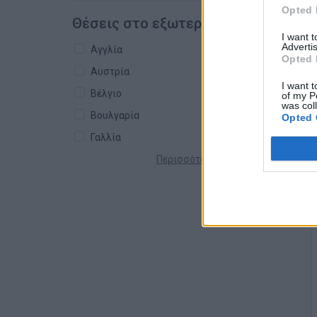
Opted 
Θέσεις στο εξωτερικό
I want 
Advertis
Αγγλία
Opted 
Αυστρία
I want t
Βέλγιο
of my P
was col
Βουλγαρία
Opted 
Γαλλία
Περισσότερες χώρες +