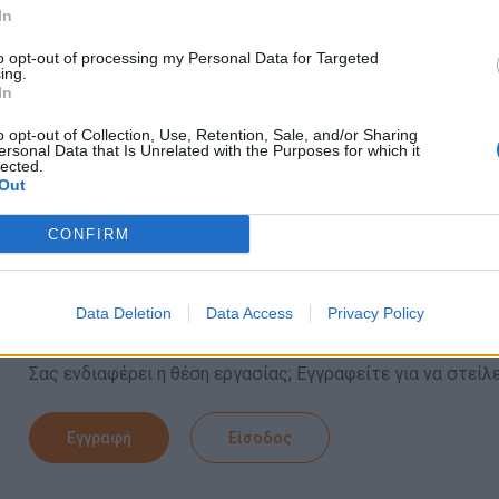
In
Παροχές
to opt-out of processing my Personal Data for Targeted
ing.
Ευχάριστο περιβάλλον εργασίας
In
Δυνατότητα παραχώρησης στέγης
o opt-out of Collection, Use, Retention, Sale, and/or Sharing
Διατροφή
ersonal Data that Is Unrelated with the Purposes for which it
lected.
Δυνατότητα επαγγελματικής ανάπτυξης
Out
Μισθός 1.200€ - 1.400€ αναλόγως την προϋπηρεσία
CONFIRM
Data Deletion
Data Access
Privacy Policy
Αίτηση - Αποστολή Βιογραφικού
Σας ενδιαφέρει η θέση εργασίας; Εγγραφείτε για να στείλ
Εγγραφή
Είσοδος