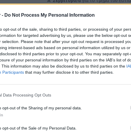
Α’ Σερβιτόρο/α
για το τμήμα του Εστι
B’ Σερβιτόρο/α
για το τμήμα του Εστι
 -
Do Not Process My Personal Information
Απαραίτητα Προσόντα
to opt-out of the sale, sharing to third parties, or processing of your per
formation for targeted advertising by us, please use the below opt-out s
Καλή γνώση της Αγγλικής γλώσσας
r selection. Please note that after your opt-out request is processed y
Εξοικείωση με την χρήση PDA ( ηλεκτρονική παραγγε
eing interest-based ads based on personal information utilized by us or
Απόφοιτος Τουριστικής Σχολής (θα εκτιμηθεί)
disclosed to third parties prior to your opt-out. You may separately opt-
losure of your personal information by third parties on the IAB’s list of
Δεύτερη ξένη γλώσσα (θα εκτιμηθεί)
. This information may also be disclosed by us to third parties on the
IA
Participants
that may further disclose it to other third parties.
Δεξιότητες και Ικανότητες:
Ευγένεια και φιλική διάθεση
Προσανατολισμός στην εξυπηρέτηση του πελάτη
l Data Processing Opt Outs
Αντιληπτική ικανότητα
Ικανότητα εργασίας υπό πίεση
o opt-out of the Sharing of my personal data.
In
Συνέπεια και επαγγελματισμός
Επικοινωνιακές δεξιότητες
o opt-out of the Sale of my Personal Data.