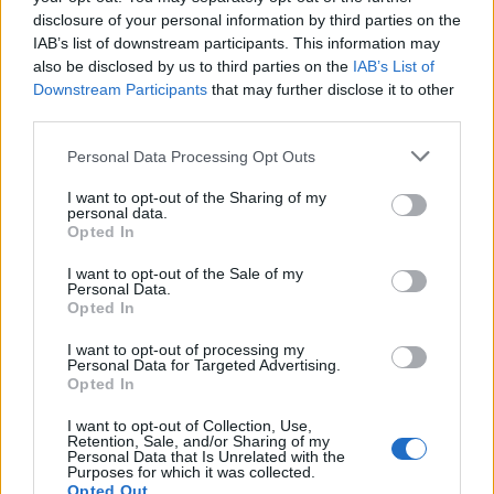
επικοινωνιακές ικανότητες
disclosure of your personal information by third parties on the
IAB’s list of downstream participants. This information may
Παροχές
also be disclosed by us to third parties on the
IAB’s List of
Άριστο περιβάλλον εργασίας, πιστοποιημένο ως Great
Downstream Participants
that may further disclose it to other
Place to Work®
third parties.
Δυνατότητες συνεχούς μετεκπαίδευσης
Personal Data Processing Opt Outs
Ανταγωνιστικό πακέτο αποδοχών σύμφωνα με την
επαγγελματική εμπειρία και τα προσόντα
I want to opt-out of the Sharing of my
personal data.
Προοπτική εξέλιξης στον μεγαλύτερο μελετητικό και
Opted In
συμβουλευτικό Όμιλο εταιρειών στην Ελλάδα
I want to opt-out of the Sale of my
Personal Data.
Opted In
I want to opt-out of processing my
Personal Data for Targeted Advertising.
Opted In
I want to opt-out of Collection, Use,
Retention, Sale, and/or Sharing of my
Personal Data that Is Unrelated with the
Purposes for which it was collected.
Opted Out