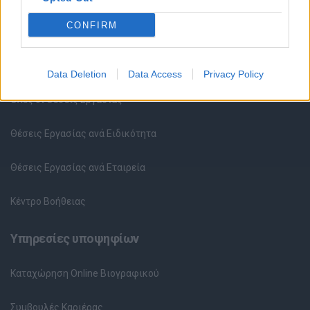
CONFIRM
Θέσεις εργασίας
Data Deletion
Data Access
Privacy Policy
Όλες οι Θέσεις Εργασίας
Θέσεις Εργασίας ανά Ειδικότητα
Θέσεις Εργασίας ανά Εταιρεία
Κέντρο Βοήθειας
Υπηρεσίες υποψηφίων
Καταχώρηση Online Βιογραφικού
Συμβουλές Καριέρας