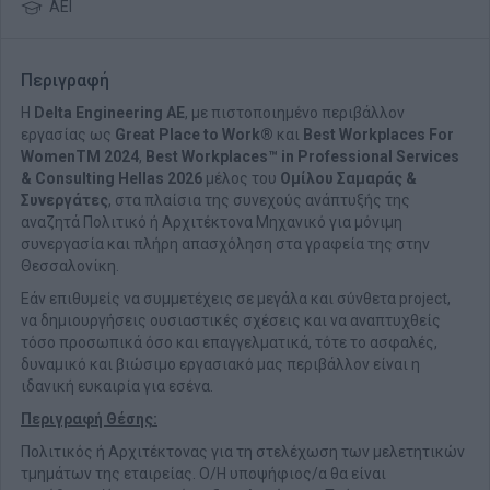
ΑΕΙ
Περιγραφή
Η
Delta Engineering ΑΕ
, με πιστοποιημένο περιβάλλον
εργασίας ως
Great Place to Work®
και
Best Workplaces For
WomenTM 2024
,
Best Workplaces™ in Professional Services
& Consulting Hellas 2026
μέλος του
Ομίλου Σαμαράς &
Συνεργάτες
, στα πλαίσια της συνεχούς ανάπτυξής της
αναζητά Πολιτικό ή Αρχιτέκτονα Μηχανικό για μόνιμη
συνεργασία και πλήρη απασχόληση στα γραφεία της στην
Θεσσαλονίκη.
Εάν επιθυμείς να συμμετέχεις σε μεγάλα και σύνθετα project,
να δημιουργήσεις ουσιαστικές σχέσεις και να αναπτυχθείς
τόσο προσωπικά όσο και επαγγελματικά, τότε το ασφαλές,
δυναμικό και βιώσιμο εργασιακό μας περιβάλλον είναι η
ιδανική ευκαιρία για εσένα.
Περιγραφή Θέσης:
Πολιτικός ή Αρχιτέκτονας για τη στελέχωση των μελετητικών
τμημάτων της εταιρείας. Ο/Η υποψήφιος/α θα είναι