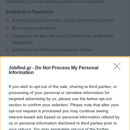
υπεύθυνος/ή για την σύνταξη μελετών του Τμήματος.
Απαραίτητα Προσόντα
Διπλωματούχος Πολιτικός ή Αρχιτέκτονας Μηχανικός
Άριστη γνώση Autocad
Ευχέρεια στην Αρχιτεκτονική Σύνθεση και σε Μελέτες
Εφαρμογής
Εμπειρία στην έκδοση οικοδομικών αδειών
Άριστη γνώση Αγγλικών
Επιθυμητή η γνώση Revit , Archicad, Προγραμμάτων
Jobfind.gr -
Do Not Process My Personal
Φωτορεαλισμού & Photoshop
Information
Επιθυμητή γνώση σύνταξης τευχών δημοπράτησης,
προμετρήσεων και τεχνικών εκθέσεων
If you wish to opt-out of the sale, sharing to third parties, or
processing of your personal or sensitive information for
Δεξιότητες:
targeted advertising by us, please use the below opt-out
section to confirm your selection. Please note that after your
Ικανότητα οργάνωσης, μεθοδικότητα, αναλυτική σκέψη και
opt-out request is processed you may continue seeing
ομαδικό πνεύμα συνεργασίας
interest-based ads based on personal information utilized by
Προσαρμοστικότητα, ευελιξία
us or personal information disclosed to third parties prior to
Εμπειρία στην εξυπηρέτηση πελατών και καλές
your opt-out. You may separately opt-out of the further