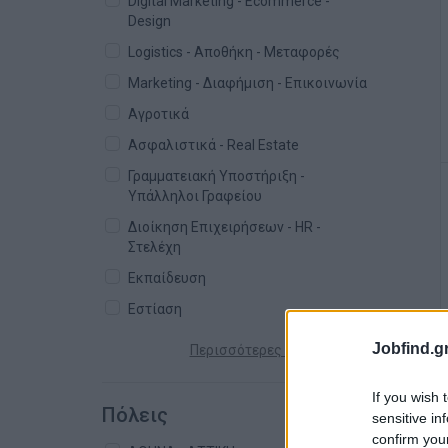
Digital Marketing - Ecommerce -
Design
Logistics - Αποθήκη - Μεταφορές
Marketing - Διαφήμιση - Επικοινωνία
Αγροτικά
Ασφαλιστικά - Real Estate
Γραμματειακή Υποστήριξη -
Υπάλληλοι Γραφείου
Διοίκηση Επιχειρήσεων - HR -
Στελέχη
Εκπαίδευση
Εστίαση
Jobfind.gr
Περισσότερες κατηγορίες +
If you wish 
Πόλεις
sensitive in
confirm you