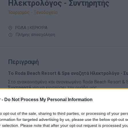
Ηλεκτρολόγος - Συντηρητής
Τουρισμός - Ξενοδοχεία
ΡΟΔΑ | ΚΕΡΚΥΡΑ
Πλήρης απασχόληση
Περιγραφή
Το Roda Beach Resort & Spa αναζητά Ηλεκτρολόγο - Συ
Στο ανακαινισμένο και ανανεωμένο Roda Beach Resort &
Συντηρητή
για να ενισχύσει την ομάδα μας.
Η θέση αφορά 12μηνη απασχόληση.
 -
Do Not Process My Personal Information
Απαραίτητα Προσόντα
to opt-out of the sale, sharing to third parties, or processing of your per
formation for targeted advertising by us, please use the below opt-out s
Διπλωματούχος Ηλεκτρολόγος / Ειδικότητα Ηλεκτρο
r selection. Please note that after your opt-out request is processed y