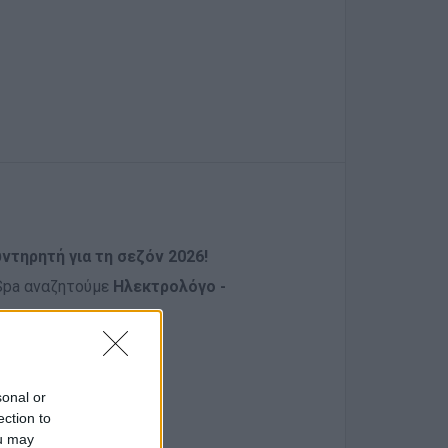
ντηρητή για τη σεζόν 2026!
 Spa αναζητούμε
Ηλεκτρολόγο -
sonal or
ection to
λόγου απαραίτητα.
ou may