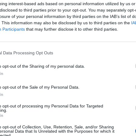
Προϋπηρεσία σε αντίστοιχη θέση.
eing interest-based ads based on personal information utilized by us or
disclosed to third parties prior to your opt-out. You may separately opt-
Επικοινωνιακές δεξιότητες.
losure of your personal information by third parties on the IAB’s list of
Ομαδικό πνεύμα και διάθεση για συνεργασία.
. This information may also be disclosed by us to third parties on the
IA
Participants
that may further disclose it to other third parties.
Παροχές
Ανταγωνιστικός μισθός.
l Data Processing Opt Outs
Διαμονή και διατροφή.
Άριστο εργασιακό περιβάλλον.
o opt-out of the Sharing of my personal data.
In
Ευκαιρίες για επαγγελματική εξέλιξη και εκπαίδευση.
Περιοχή:
Ρόδα, Κέρκυρα
o opt-out of the Sale of my Personal Data.
In
Εάν θέλεις να γίνεις μέλος της ομάδας μας και να ζήσεις
κάλεσε μας στο 26630-64181 ή στείλε το βιογραφικό σου 
to opt-out of processing my Personal Data for Targeted
ing.
In
o opt-out of Collection, Use, Retention, Sale, and/or Sharing
ersonal Data that Is Unrelated with the Purposes for which it
lected.