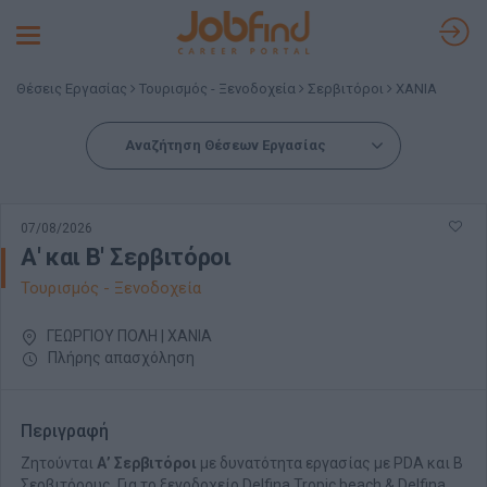
Toggle
navigation
Θέσεις Εργασίας
Τουρισμός - Ξενοδοχεία
Σερβιτόροι
ΧΑΝΙΑ
Αναζήτηση Θέσεων Εργασίας
07/08/2026
Α' και Β' Σερβιτόροι
Τουρισμός - Ξενοδοχεία
ΓΕΩΡΓΙΟΥ ΠΟΛΗ | ΧΑΝΙΑ
Πλήρης απασχόληση
Περιγραφή
Ζητούνται
Α’ Σερβιτόροι
με δυνατότητα εργασίας με PDA και Β
Σερβιτόρους. Για το ξενοδοχείο Delfina Tropic beach & Delfina