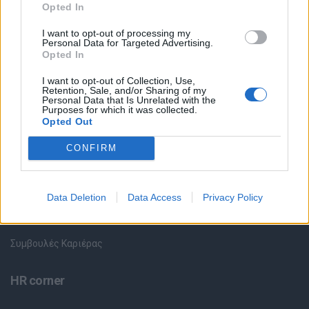
Θέσεις εργασίας
Opted In
I want to opt-out of processing my
Όλες οι Θέσεις Εργασίας
Personal Data for Targeted Advertising.
Opted In
Θέσεις Εργασίας ανά Ειδικότητα
I want to opt-out of Collection, Use,
Retention, Sale, and/or Sharing of my
Personal Data that Is Unrelated with the
Θέσεις Εργασίας ανά Εταιρεία
Purposes for which it was collected.
Opted Out
Κέντρο Βοήθειας
CONFIRM
Υπηρεσίες υποψηφίων
Data Deletion
Data Access
Privacy Policy
Καταχώρηση Online Βιογραφικού
Συμβουλές Καριέρας
HR corner