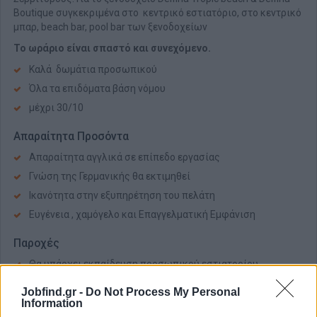
Boutique συγκεκριμένα στο κεντρικό εστιατόριο, στο κεντρικό
μπαρ, beach bar, pool bar των ξενοδοχείων
Το ωράριο είναι σπαστό και συνεχόμενο.
Καλά δωμάτια προσωπικού
Όλα τα επιδόματα βάση νόμου
μέχρι 30/10
Απαραίτητα Προσόντα
Απαραίτητα αγγλικά σε επίπεδο εργασίας
Γνώση της Γερμανικής θα εκτιμηθεί
Ικανότητα στην εξυπηρέτηση του πελάτη
Ευγένεια , χαμόγελο και Επαγγελματική Εμφάνιση
Παροχές
Θα υπάρχει εκπαίδευση προσωπικού εστιατορίου
Jobfind.gr -
Do Not Process My Personal
Information