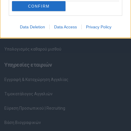
HR corner
CONFIRM
Περιγραφές Θέσεων Εργασίας
Data Deletion
Data Access
Privacy Policy
Ερωτήσεις συνεντεύξεων
Υπολογισμός καθαρού μισθού
Υπηρεσίες εταιριών
Εγγραφή & Καταχώρηση Αγγελίας
Τιμοκατάλογος Αγγελιών
Εύρεση Προσωπικού | Recruiting
Βάση Βιογραφικών