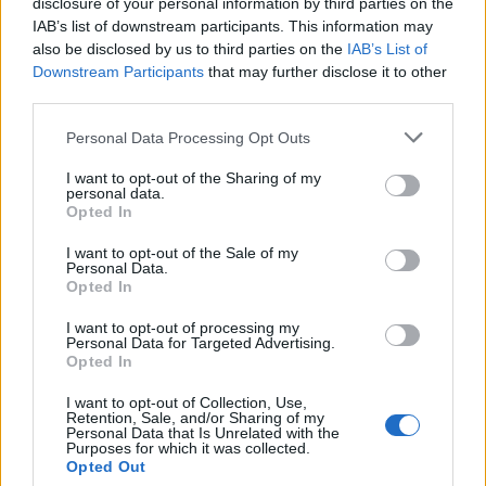
disclosure of your personal information by third parties on the
IAB’s list of downstream participants. This information may
also be disclosed by us to third parties on the
IAB’s List of
Θέσεις εργασίας
Downstream Participants
that may further disclose it to other
third parties.
Όλες οι Θέσεις Εργασίας
Personal Data Processing Opt Outs
Θέσεις Εργασίας ανά Ειδικότητα
I want to opt-out of the Sharing of my
personal data.
Opted In
Θέσεις Εργασίας ανά Εταιρεία
I want to opt-out of the Sale of my
Personal Data.
Κέντρο Βοήθειας
Opted In
I want to opt-out of processing my
Υπηρεσίες υποψηφίων
Personal Data for Targeted Advertising.
Opted In
Καταχώρηση Online Βιογραφικού
I want to opt-out of Collection, Use,
Retention, Sale, and/or Sharing of my
Personal Data that Is Unrelated with the
Purposes for which it was collected.
Συμβουλές Καριέρας
Opted Out