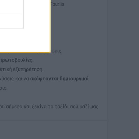
λα brands του Ομίλου Fourlis
 για συνεχή εξέλιξη
αι εσωτερικά
λυπολιτισμική ομάδα
εις και καινοτόμες λύσεις.
πρωτοβουλίες.
ετική εξυπηρέτηση.
ύσεις και να
σκέφτονται δημιουργικά
.
ριο.
ου σήμερα και ξεκίνα το ταξίδι σου μαζί μας.