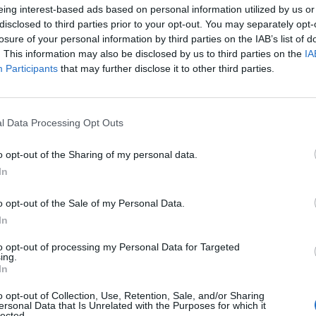
Προσανατολισμός στην εξυπηρέτηση πελατών
eing interest-based ads based on personal information utilized by us or
disclosed to third parties prior to your opt-out. You may separately opt-
Ομαδικό πνεύμα και καλή επικοινωνία
losure of your personal information by third parties on the IAB’s list of
. This information may also be disclosed by us to third parties on the
IA
Επιθυμητά Προσόντα:
Participants
that may further disclose it to other third parties.
Γνώση Η/Υ και Αγγλικής Γλώσσας
Παροχές
l Data Processing Opt Outs
Τι Προσφέρουμε
o opt-out of the Sharing of my personal data.
Στην ΙΚΕΑ, πιστεύουμε στη δύναμη των ανθρώπων και δημ
In
μπορούν να αναπτυχθούν και να εξελιχθούν μαζί μας.
💰
Ανταγωνιστικό Πακέτο Αποδοχών
: Με πλήρες πακέ
o opt-out of the Sale of my Personal Data.
🎁
Επιπλέον παροχές μέσα στο έτος (δωροκάρτες / δ
In
Με ενισχύσεις σε περιόδους όπως Χριστούγεννα & Πάσχα
to opt-out of processing my Personal Data for Targeted
ing.
🩺
Υγεία & Ευεξία
: Ομαδικό πρόγραμμα ασφάλισης ζωής &
In
🍽️
Εστιατόριο Εργαζομένων
: Δωρεάν γεύμα ημερησίως
o opt-out of Collection, Use, Retention, Sale, and/or Sharing
🚗
Μεταφορική Υποστήριξη
: Κάρτες μετακίνησης (ΟΣΕΘ
ersonal Data that Is Unrelated with the Purposes for which it
lected.