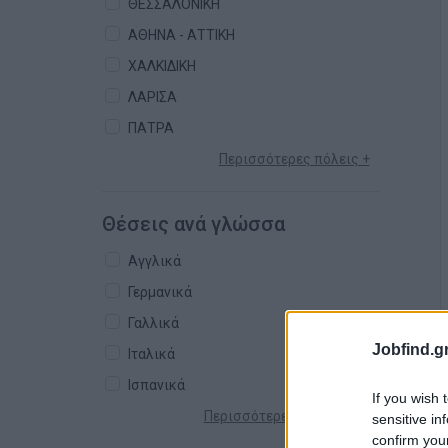
ΘΕΣΣΑΛΟΝΙΚΗ
ΑΘΗΝΑ - ΑΤΤΙΚΗ
ΧΑΛΚΙΔΙΚΗ
ΛΑΡΙΣΑ
ΠΑΤΡΑ
Περισσότερες πόλεις +
Θέσεις ανά γλώσσα
Αγγλικά
Γερμανικά
Γαλλικά
Jobfind.gr
Ιταλικά
Ισπανικά
If you wish 
Περισσότερες γλώσσες +
sensitive in
confirm you