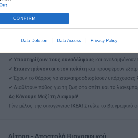
🛍️
Εκπτώσεις
: Προνομιακές τιμές σε προϊόντα ΙΚΕΑ & άλ
Out
💻
Ανάπτυξη Υπαλλήλων
: 40+ ώρες ετήσιας εκπαίδευσης
CONFIRM
🚀
Ευκαιρίες Καριέρας
: 8/10 θέσεις εργασίας καλύπτοντ
🌍
Συμπεριληπτικό Περιβάλλον
: Διεθνής, φιλική και πο
Data Deletion
Data Access
Privacy Policy
Οι Άνθρωποι που Αναζητούμε
✔
Δίνουν το παράδειγμα
και αναζητούν συνεχώς βελτιώσ
✔
Υποστηρίζουν τους συναδέλφους
και αναλαμβάνουν 
✔
Επικεντρώνονται στον πελάτη
και προσφέρουν εξαιρ
✔ Έχουν το θάρρος να επαναπροσδιορίσουν υπάρχουσες λ
✔ Διαθέτουν πάθος για τη ζωή στο σπίτι και το λιανεμπό
Ας Κάνουμε Μαζί τη Διαφορά!
Γίνε μέλος της οικογένειας
ΙΚΕΑ
! Στείλε το βιογραφικό σ
Αίτηση - Αποστολή Βιογραφικού