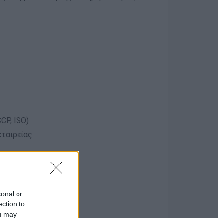
CP, ISO)
εταιρείας
sonal or
ection to
ou may