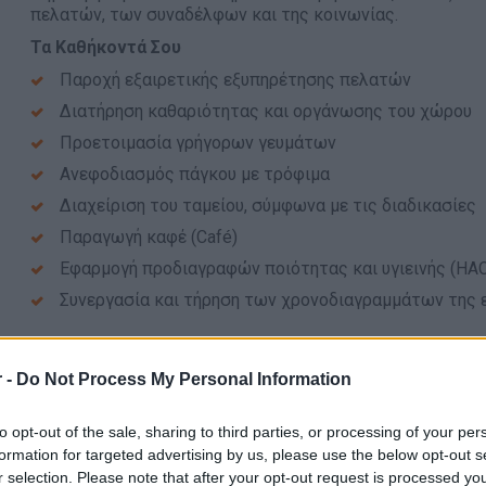
πελατών, των συναδέλφων και της κοινωνίας.
Τα Καθήκοντά Σου
Παροχή εξαιρετικής εξυπηρέτησης πελατών
Διατήρηση καθαριότητας και οργάνωσης του χώρου
Προετοιμασία γρήγορων γευμάτων
Ανεφοδιασμός πάγκου με τρόφιμα
Διαχείριση του ταμείου, σύμφωνα με τις διαδικασίες
Παραγωγή καφέ (Café)
Εφαρμογή προδιαγραφών ποιότητας και υγιεινής (HAC
Συνεργασία και τήρηση των χρονοδιαγραμμάτων της 
Απαραίτητα Προσόντα
 -
Do Not Process My Personal Information
Τα Προσόντα Σου
to opt-out of the sale, sharing to third parties, or processing of your per
Πιστοποιητικό Υγείας
formation for targeted advertising by us, please use the below opt-out s
Απολυτήριο Λυκείου
r selection. Please note that after your opt-out request is processed y