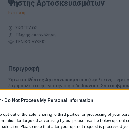
Ψήστης Αρτοσκευασμάτων
Εστίαση
ΣΚΟΠΕΛΟΣ
Πλήρης απασχόληση
ΓΕΝΙΚΟ ΛΥΚΕΙΟ
Περιγραφή
Ζητείται
Ψήστης Αρτοσκευασμάτων
(σφολιάτες - κρουα
ζαχαροπλαστικής, για την περίοδο
Ιουνίου
- Σεπτεμβρίου
Θέση εργασίας πλήρους απασχόλησης.
 -
Do Not Process My Personal Information
Παροχές
to opt-out of the sale, sharing to third parties, or processing of your per
formation for targeted advertising by us, please use the below opt-out s
Διαμονή
r selection. Please note that after your opt-out request is processed y