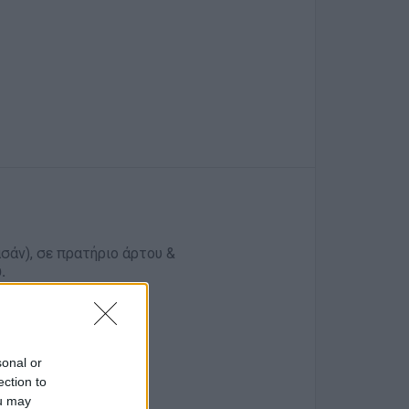
σάν), σε πρατήριο άρτου &
.
sonal or
ection to
ou may