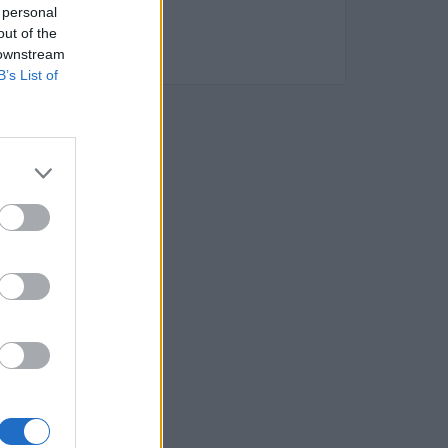
 personal
out of the
 downstream
B’s List of