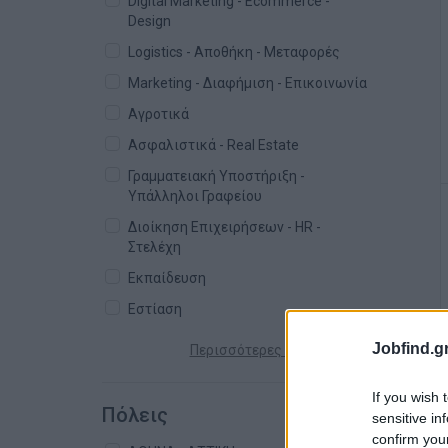
Digital Marketing - Ecommerce -
Design
Logistics - Αποθήκη - Μεταφορές
Marketing - Διαφήμιση - Επικοινωνία
Αγροτικά
Ασφαλιστικά - Real Estate
Γραμματειακή Υποστήριξη -
Υπάλληλοι Γραφείου
Διοίκηση Επιχειρήσεων - HR -
Στελέχη
Εκπαίδευση
Εστίαση
Jobfind.gr
Περισσότερες κατηγορίες +
If you wish 
Πόλεις
sensitive in
confirm you