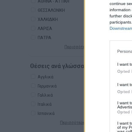
ΑΘΗΝΑ - ΑΤΤΙΚΗ
continue se
information 
ΘΕΣΣΑΛΟΝΙΚΗ
further disc
ΧΑΛΚΙΔΙΚΗ
participants
Downstream 
ΛΑΡΙΣΑ
ΠΑΤΡΑ
Περισσότερες πόλεις +
Persona
I want t
Θέσεις ανά γλώσσα
Opted 
Αγγλικά
I want t
Γερμανικά
Opted 
Γαλλικά
I want 
Ιταλικά
Advertis
Opted 
Ισπανικά
Περισσότερες γλώσσες +
I want t
of my P
was col