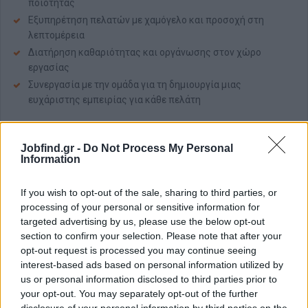
ποιότητας
Εξυπηρέτηση πελατών με χαμόγελο και προσοχή στη
λεπτομέρεια
Διατήρηση καθαριότητας και οργάνωσης στον χώρο
εργασίας
Συνεργασία με την ομάδα για τη δημιουργία μιας
ευχάριστης εμπειρίας για κάθε πελάτη
Απαραίτητα Προσόντα
Εμπειρία ως barista ή σε παρόμοια θέση
Jobfind.gr -
Do Not Process My Personal
Information
Ικανότητα επικοινωνίας και εξυπηρέτησης πελατών
Δυνατότητα εργασίας σε βάρδιες
If you wish to opt-out of the sale, sharing to third parties, or
Ικανότητα να εργαστείς υπό πίεση και να διαχειρίζεσαι
processing of your personal or sensitive information for
πολλαπλά καθήκοντα
targeted advertising by us, please use the below opt-out
Καλή γνώση αγγλικών
section to confirm your selection. Please note that after your
opt-out request is processed you may continue seeing
Παροχές
interest-based ads based on personal information utilized by
us or personal information disclosed to third parties prior to
Τι προσφέρουμε:
your opt-out. You may separately opt-out of the further
Ανταγωνιστικό
πακέτο αποδοχών