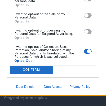
personal data.
Opted In
I want to opt-out of the Sale of my
Personal Data.
Opted In
I want to opt-out of processing my
Personal Data for Targeted Advertising.
Opted In
Θέσεις εργασίας
I want to opt-out of Collection, Use,
Retention, Sale, and/or Sharing of my
Όλες οι Θέσεις Εργασίας
Personal Data that Is Unrelated with the
Purposes for which it was collected.
Opted Out
Θέσεις Εργασίας ανά Ειδικότητα
CONFIRM
Θέσεις Εργασίας ανά Εταιρεία
Κέντρο Βοήθειας
Data Deletion
Data Access
Privacy Policy
Υπηρεσίες υποψηφίων