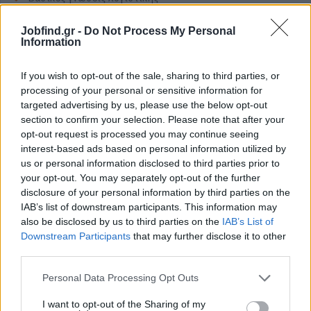
Άριστη γνώση Αγγλικής γλώσσας (γραπτός και
Jobfind.gr -
Do Not Process My Personal
προφορικός λόγος)
Information
Άριστη χρήση υπολογιστών και εφαρμογών γραφείου
(Word, Excel, Outlook)
If you wish to opt-out of the sale, sharing to third parties, or
Εξοικείωση με περιβάλλον e-shop (θα εκτιμηθεί)
processing of your personal or sensitive information for
Υπευθυνότητα, οργάνωση, ομαδικότητα
targeted advertising by us, please use the below opt-out
section to confirm your selection. Please note that after your
Παροχές
opt-out request is processed you may continue seeing
interest-based ads based on personal information utilized by
Πλήρης εκπαίδευση σε όλες τις διαδικασίες και τα
us or personal information disclosed to third parties prior to
προγράμματα της εταιρίας
your opt-out. You may separately opt-out of the further
Πλήρης ωράριο 08.00 - 16.00
disclosure of your personal information by third parties on the
Πλήρης ασφάλιση
IAB’s list of downstream participants. This information may
also be disclosed by us to third parties on the
IAB’s List of
Downstream Participants
that may further disclose it to other
third parties.
Personal Data Processing Opt Outs
I want to opt-out of the Sharing of my