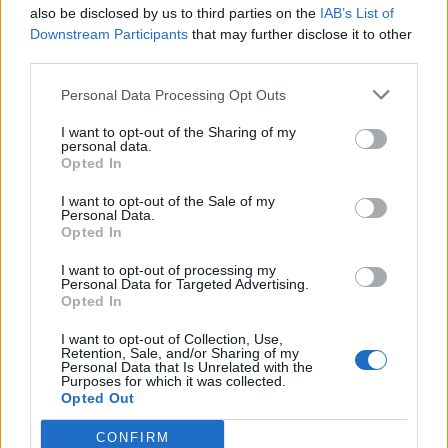
also be disclosed by us to third parties on the
IAB’s List of
Για περισσότερες θέσεις εργασίας επισκεφθείτε την
Downstream Participants
that may further disclose it to other
ιστοσελίδα μας
www.adecco.gr
και καταχωρίστε το
third parties.
βιογραφικό σας σημείωμα στη βάση μας. Για την καταχώριση
του βιογραφικού σας στη βάση της Adecco προτείνεται η
Personal Data Processing Opt Outs
χρήση του
Google Chrome
.
I want to opt-out of the Sharing of my
Όλες οι αιτήσεις θεωρούνται απόλυτα εμπιστευτικές.
personal data.
Opted In
I want to opt-out of the Sale of my
Personal Data.
Opted In
I want to opt-out of processing my
Personal Data for Targeted Advertising.
Opted In
I want to opt-out of Collection, Use,
Retention, Sale, and/or Sharing of my
Personal Data that Is Unrelated with the
Purposes for which it was collected.
Opted Out
CONFIRM
Θέσεις εργασίας