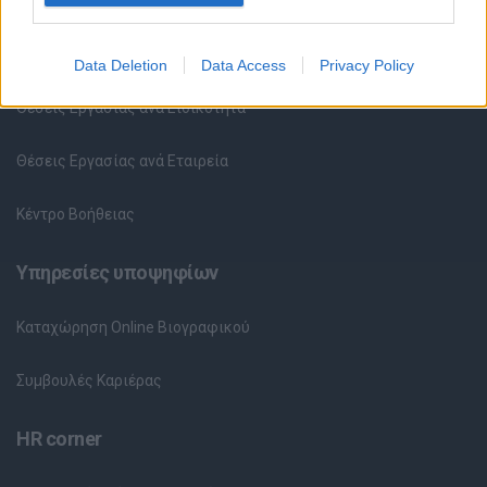
Όλες οι Θέσεις Εργασίας
Data Deletion
Data Access
Privacy Policy
Θέσεις Εργασίας ανά Ειδικότητα
Θέσεις Εργασίας ανά Εταιρεία
Κέντρο Βοήθειας
Υπηρεσίες υποψηφίων
Καταχώρηση Online Βιογραφικού
Συμβουλές Καριέρας
HR corner