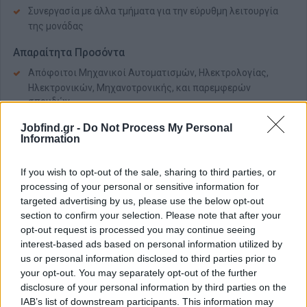
Συνεργασία με άλλα τμήματα για την εύρυθμη λειτουργία
της μονάδας
Απαραίτητα Προσόντα
Απόφοιτοι Μηχανικοί Αυτοματισμών, Ηλεκτρολογίας,
Ηλεκτρονικών, Μηχανοτρονικής, και παρεμφερών
σπουδών
Προϋπηρεσία σε DCS Systems επιθυμητή αλλά όχι
Jobfind.gr -
Do Not Process My Personal
απαραίτητη
Information
Συνέπεια και οργάνωση
Ευελιξία εργασίας σε βραδινές βάρδιες
If you wish to opt-out of the sale, sharing to third parties, or
processing of your personal or sensitive information for
Παροχές
targeted advertising by us, please use the below opt-out
section to confirm your selection. Please note that after your
Σταθερό πακέτο αποδοχών
opt-out request is processed you may continue seeing
Δυναμικό περιβάλλον εργασίας
interest-based ads based on personal information utilized by
us or personal information disclosed to third parties prior to
Μετά τη συλλογή και αξιολόγηση των βιογραφικών
your opt-out. You may separately opt-out of the further
σημειωμάτων θα επικοινωνήσουμε με τους υποψηφίους που
disclosure of your personal information by third parties on the
ανταποκρίνονται στις απαιτήσεις της θέσης προς στελέχωση
IAB’s list of downstream participants. This information may
για να οριστεί συνάντηση για συνέντευξη.