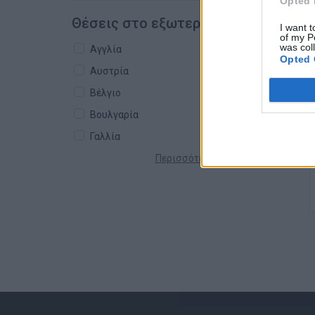
Opted 
Θέσεις στο εξωτερικό
I want t
of my P
was col
Αγγλία
Opted 
Αυστρία
Βέλγιο
Βουλγαρία
Γαλλία
Περισσότερες χώρες +