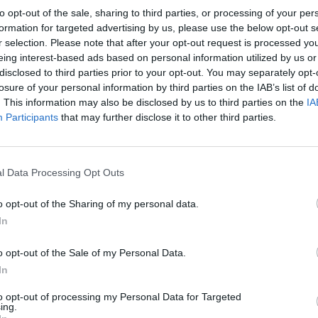
to opt-out of the sale, sharing to third parties, or processing of your per
🎯 Τι θα κάνεις:
formation for targeted advertising by us, please use the below opt-out s
✔️ Ηγείσαι της ομάδας του καταστήματος και διασφαλίζει
r selection. Please note that after your opt-out request is processed y
✔️ Προσφέρεις κορυφαία εξυπηρέτηση πελατών και συμβά
eing interest-based ads based on personal information utilized by us or
disclosed to third parties prior to your opt-out. You may separately opt-
✔️ Διαχειρίζεσαι αποθέματα, παραγγελίες και οικονομικ
losure of your personal information by third parties on the IAB’s list of
✔️ Εκπαιδεύεις και αναπτύσσεις την ομάδα σου για ακόμ
. This information may also be disclosed by us to third parties on the
IA
Participants
that may further disclose it to other third parties.
✔️ Παρακολουθείς τη σωστή τήρηση των διαδικασιών υγι
Απαραίτητα Προσόντα
l Data Processing Opt Outs
🔎 Τι ψάχνουμε:
o opt-out of the Sharing of my personal data.
✅ Εμπειρία 2+ ετών στη διαχείριση καταστημάτων εστί
In
✅ Άριστη γνώση Αγγλικών & Η/Υ
✅ Ηγετικές ικανότητες & προσανατολισμός στην εξυπη
o opt-out of the Sale of my Personal Data.
In
✅ Πιστοποιητικό υγείας σε ισχύ
✅ Ομαδικό πνεύμα, ευελιξία & οργανωτικές δεξιότητες
to opt-out of processing my Personal Data for Targeted
ing.