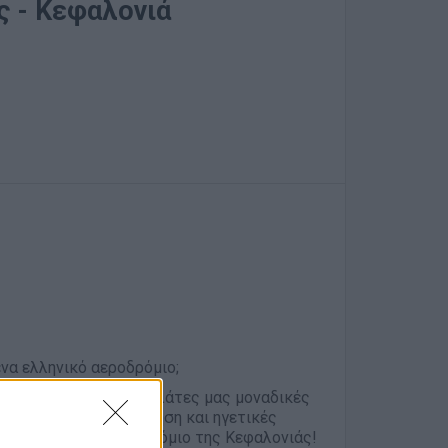
ς - Κεφαλονιά
ένα ελληνικό αεροδρόμιο;
προσφέρουμε στους πελάτες μας μοναδικές
θος για την εξυπηρέτηση και ηγετικές
μάτων μας στο Αεροδρόμιο της Κεφαλονιάς!