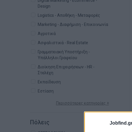
Digital Marketing - Ecommerce -
Design
Logistics - Αποθήκη - Μεταφορές
Marketing - Διαφήμιση - Επικοινωνία
Αγροτικά
Ασφαλιστικά - Real Estate
Γραμματειακή Υποστήριξη -
Υπάλληλοι Γραφείου
Διοίκηση Επιχειρήσεων - HR -
Στελέχη
Εκπαίδευση
Εστίαση
Περισσότερες κατηγορίες +
Πόλεις
Jobfind.gr