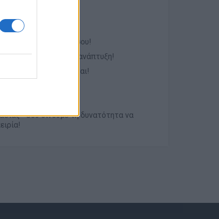
βραβεύουμε την αξία σου!
ην επαγγελματική σου ανάπτυξη!
μια ομάδα που νοιάζεται!
σόμενο οργανισμό!
γασίας—σου δίνουμε τη δυνατότητα να
ειρία!