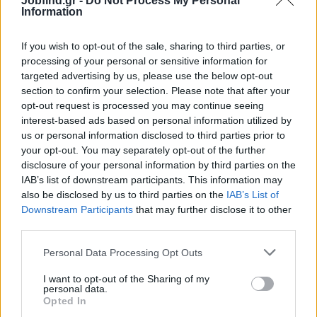
Jobfind.gr -
Do Not Process My Personal
Οργανωτικότητα και συνέπεια
Information
Βασικές γνώσεις Η/Υ
If you wish to opt-out of the sale, sharing to third parties, or
Εμπειρία σε τηλεμάρκετινγκ θα εκτιμηθεί
processing of your personal or sensitive information for
targeted advertising by us, please use the below opt-out
Παροχές
section to confirm your selection. Please note that after your
Σταθερό περιβάλλον εργασίας
opt-out request is processed you may continue seeing
interest-based ads based on personal information utilized by
Εκπαίδευση
us or personal information disclosed to third parties prior to
Δυνατότητα εξέλιξης
your opt-out. You may separately opt-out of the further
disclosure of your personal information by third parties on the
IAB’s list of downstream participants. This information may
also be disclosed by us to third parties on the
IAB’s List of
Downstream Participants
that may further disclose it to other
third parties.
Personal Data Processing Opt Outs
I want to opt-out of the Sharing of my
personal data.
Opted In