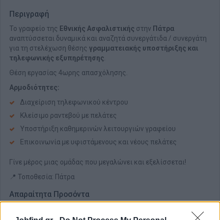
Περιγραφή
Το γραφείο της
Εθνικής Ασφαλιστικής
στην
Πάτρα
αναπτύσσεται δυναμικά και αναζητά συνεργάτιδα / συνεργάτη
για τη στελέχωση θέσης
γραμματειακής υποστήριξης και
τηλεφωνικής εξυπηρέτησης
.
Θέση εργασίας 4ωρης απασχόλησης.
Αρμοδιότητες:
Διαχείριση τηλεφωνικού κέντρου
Κλείσιμο ραντεβού με πελάτες
Υποστήριξη καθημερινών λειτουργιών γραφείου
Επικοινωνία με υφιστάμενους και νέους πελάτες
Γίνε μέρος μιας ομάδας που μεγαλώνει και εξελίσσεται!
📍 Τοποθεσία: Πάτρα
Απαραίτητα Προσόντα
Άνεση στην επικοινωνία