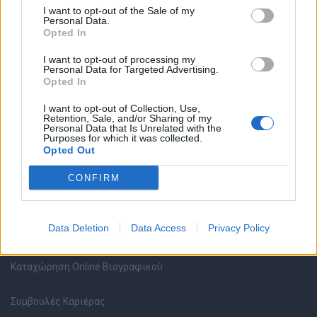
I want to opt-out of the Sale of my
Personal Data.
Opted In
Θέσεις εργασίας
I want to opt-out of processing my
Personal Data for Targeted Advertising.
Opted In
Όλες οι Θέσεις Εργασίας
I want to opt-out of Collection, Use,
Retention, Sale, and/or Sharing of my
Θέσεις Εργασίας ανά Ειδικότητα
Personal Data that Is Unrelated with the
Purposes for which it was collected.
Opted Out
Θέσεις Εργασίας ανά Εταιρεία
CONFIRM
Κέντρο Βοήθειας
Data Deletion
Data Access
Privacy Policy
Υπηρεσίες υποψηφίων
Καταχώρηση Online Βιογραφικού
Συμβουλές Καριέρας