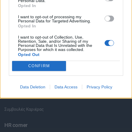
Personal Data.
Θέσεις εργασίας
Opted In
I want to opt-out of processing my
Personal Data for Targeted Advertising.
Όλες οι Θέσεις Εργασίας
Opted In
Θέσεις Εργασίας ανά Ειδικότητα
I want to opt-out of Collection, Use,
Retention, Sale, and/or Sharing of my
Personal Data that Is Unrelated with the
Purposes for which it was collected.
Θέσεις Εργασίας ανά Εταιρεία
Opted Out
Κέντρο Βοήθειας
CONFIRM
Υπηρεσίες υποψηφίων
Data Deletion
Data Access
Privacy Policy
Καταχώρηση Online Βιογραφικού
Συμβουλές Καριέρας
HR corner