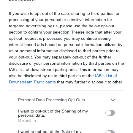
Μηχανολογική αντίληψη
Επικοινωνιακές και οργανωτικές ικανότητες
If you wish to opt-out of the sale, sharing to third parties, or
Προϋπηρεσία τουλάχιστον τρία έτη σε αντίστοιχη θέση
processing of your personal or sensitive information for
targeted advertising by us, please use the below opt-out
Θα εκτιμηθεί εμπειρία σε:
section to confirm your selection. Please note that after your
opt-out request is processed you may continue seeing
Σχεδιασμό/μελέτη καλουπιών
interest-based ads based on personal information utilized by
Προγραμματισμό εργαλειομηχανών cnc
us or personal information disclosed to third parties prior to
your opt-out. You may separately opt-out of the further
disclosure of your personal information by third parties on the
IAB’s list of downstream participants. This information may
also be disclosed by us to third parties on the
IAB’s List of
Downstream Participants
that may further disclose it to other
third parties.
Personal Data Processing Opt Outs
I want to opt-out of the Sharing of my
personal data.
Opted In
I want to opt-out of the Sale of my