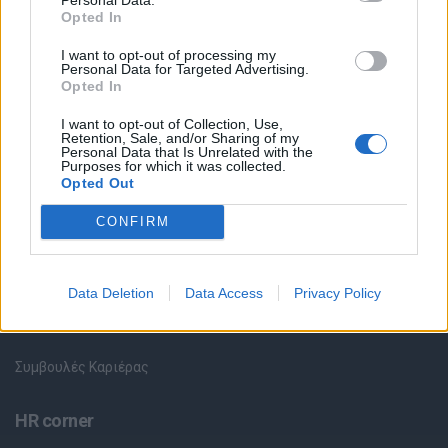
Θέσεις εργασίας
Opted In
I want to opt-out of processing my
Όλες οι Θέσεις Εργασίας
Personal Data for Targeted Advertising.
Opted In
Θέσεις Εργασίας ανά Ειδικότητα
I want to opt-out of Collection, Use,
Retention, Sale, and/or Sharing of my
Personal Data that Is Unrelated with the
Θέσεις Εργασίας ανά Εταιρεία
Purposes for which it was collected.
Opted Out
Κέντρο Βοήθειας
CONFIRM
Υπηρεσίες υποψηφίων
Data Deletion
Data Access
Privacy Policy
Καταχώρηση Online Βιογραφικού
Συμβουλές Καριέρας
HR corner