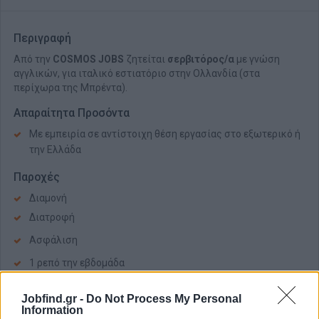
Περιγραφή
Από την
COSMOS JOBS
ζητείται
σερβιτόρος/α
με γνώση
αγγλικών, για ιταλικό εστιατόριο στην Ολλανδία (στα
περίχωρα της Μπρέντα).
Απαραίτητα Προσόντα
Με εμπειρία σε αντίστοιχη θέση εργασίας στο εξωτερικό ή
την Ελλάδα
Παροχές
Διαμονή
Διατροφή
Ασφάλιση
1 ρεπό την εβδομάδα
Μισθός από 2000 ευρώ, καθαρά + tips
Jobfind.gr -
Do Not Process My Personal
Information
ΚΩΔΙΚΟΣ ΘΕΣΗΣ: 26230403