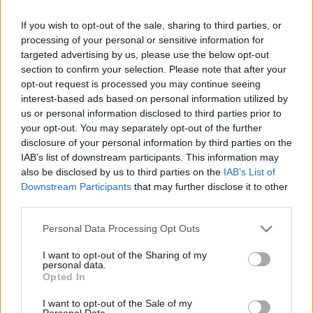
COSMOS JOBS
- O COSMOS της εργασίας
If you wish to opt-out of the sale, sharing to third parties, or
cosmos-jobs.gr & cosmosjobs.com
processing of your personal or sensitive information for
targeted advertising by us, please use the below opt-out
Για περισσότερες πληροφορίες παρακαλώ επικοινωνήστε στο
section to confirm your selection. Please note that after your
2310 887424
opt-out request is processed you may continue seeing
** Παρακαλούνται οι ενδιαφερόμενοι όπως αποστείλουν
interest-based ads based on personal information utilized by
βιογραφικό σημείωμα
us or personal information disclosed to third parties prior to
your opt-out. You may separately opt-out of the further
disclosure of your personal information by third parties on the
IAB’s list of downstream participants. This information may
also be disclosed by us to third parties on the
IAB’s List of
Downstream Participants
that may further disclose it to other
third parties.
Personal Data Processing Opt Outs
I want to opt-out of the Sharing of my
personal data.
Opted In
I want to opt-out of the Sale of my
Personal Data.