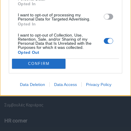
Θέσεις εργασίας
Opted In
I want to opt-out of processing my
Όλες οι Θέσεις Εργασίας
Personal Data for Targeted Advertising.
Opted In
Θέσεις Εργασίας ανά Ειδικότητα
I want to opt-out of Collection, Use,
Retention, Sale, and/or Sharing of my
Personal Data that Is Unrelated with the
Θέσεις Εργασίας ανά Εταιρεία
Purposes for which it was collected.
Opted Out
Κέντρο Βοήθειας
CONFIRM
Υπηρεσίες υποψηφίων
Data Deletion
Data Access
Privacy Policy
Καταχώρηση Online Βιογραφικού
Συμβουλές Καριέρας
HR corner