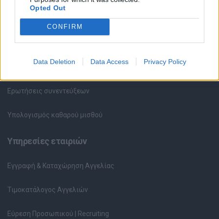
Opted Out
Συμβουλές Καριέρας
CONFIRM
HR corner
Data Deletion
Data Access
Privacy Policy
Περιγραφές Θέσεων Εργασίας
Ερωτήσεις συνεντεύξεων
Υπολογισμός καθαρού μισθού
Υπηρεσίες εταιριών
Εγγραφή & Καταχώρηση Αγγελίας
Τιμοκατάλογος Αγγελιών
Εύρεση Προσωπικού | Recruiting