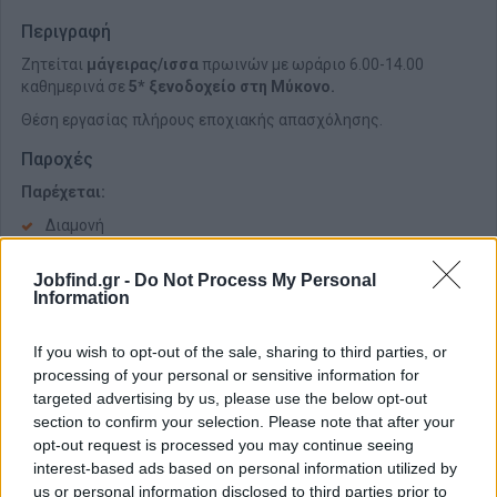
Περιγραφή
Ζητείται
μάγειρας/ισσα
πρωινών με ωράριο 6.00-14.00
καθημερινά σε
5* ξενοδοχείο στη Μύκονο.
Θέση εργασίας πλήρους εποχιακής απασχόλησης.
Παροχές
Παρέχεται:
Διαμονή
Διατροφή
Jobfind.gr -
Do Not Process My Personal
Ασφάλιση
Information
If you wish to opt-out of the sale, sharing to third parties, or
processing of your personal or sensitive information for
targeted advertising by us, please use the below opt-out
section to confirm your selection. Please note that after your
opt-out request is processed you may continue seeing
interest-based ads based on personal information utilized by
us or personal information disclosed to third parties prior to