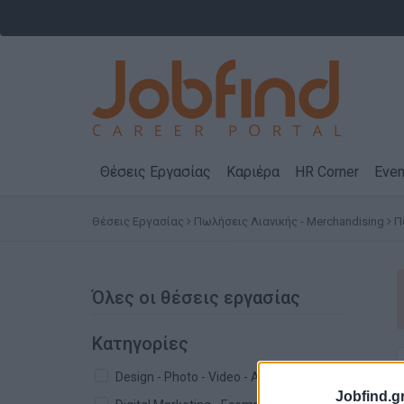
Θέσεις Εργασίας
Καριέρα
HR Corner
Even
Θέσεις Εργασίας
Πωλήσεις Λιανικής - Merchandising
Π
Όλες οι θέσεις εργασίας
Κατηγορίες
Design - Photo - Video - Audio - Arts
Jobfind.gr