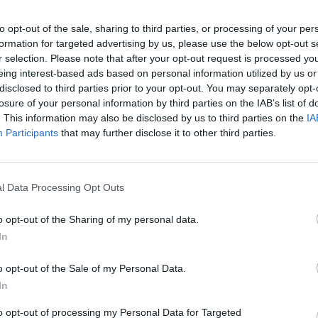
Πωλητής / Πωλήτρια
to opt-out of the sale, sharing to third parties, or processing of your per
Πωλήσεις Λιανικής - Merchandising
formation for targeted advertising by us, please use the below opt-out s
r selection. Please note that after your opt-out request is processed y
ΑΕΡΟΔΡΟΜΙΟ ΕΛΕΥΘΕΡΙΟΣ ΒΕΝΙΖΕΛΟΣ | ΑΘΗΝΑ - ΑΤΤΙΚΗ
eing interest-based ads based on personal information utilized by us or
Πλήρης απασχόληση
disclosed to third parties prior to your opt-out. You may separately opt-
ΓΕΝΙΚΟ ΛΥΚΕΙΟ
losure of your personal information by third parties on the IAB’s list of
. This information may also be disclosed by us to third parties on the
IA
Participants
that may further disclose it to other third parties.
Περιγραφή
l Data Processing Opt Outs
Η
ERGON
ως μία ταχέως αναπτυσσόμενη εταιρία στον 
πάνω από 26 καταστήματα σε 5 χώρες παγκοσμίως (Ελ
o opt-out of the Sharing of my personal data.
Αραβικά Εμιράτα) αναζητεί ενθουσιώδεις και γεμάτους
In
ομάδα της.
Αυτή τη στιγμή αναζ
o opt-out of the Sale of my Personal Data.
Πωλητή / Πωλήτρια
για το κατάστημά μας στον
Διεθ
In
Περιγραφή θέσης:
to opt-out of processing my Personal Data for Targeted