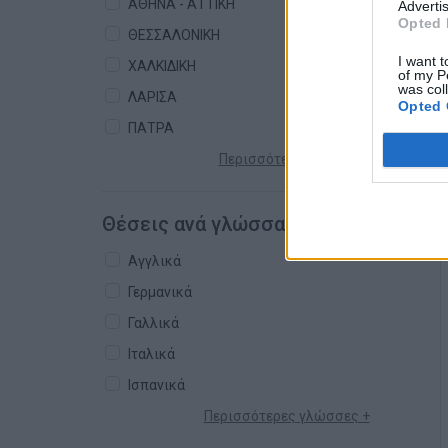
ΑΘΗΝΑ - ΑΤΤΙΚΗ
Advertis
Opted 
ΘΕΣΣΑΛΟΝΙΚΗ
I want t
ΧΑΛΚΙΔΙΚΗ
of my P
was col
ΛΑΡΙΣΑ
Opted 
ΠΑΤΡΑ
Περισσότερες πόλεις +
Θέσεις ανά γλώσσα
Αγγλικά
Γερμανικά
Γαλλικά
Ιταλικά
Ισπανικά
Περισσότερες γλώσσες +