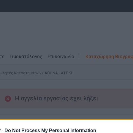
ts
Τιμοκατάλογος
Επικοινωνία
Καταχώρηση Βιογρα
ωλητές Καταστημάτων
ΑΘΗΝΑ - ΑΤΤΙΚΗ
Η αγγελία εργασίας έχει λήξει
7/5/2026
 -
Do Not Process My Personal Information