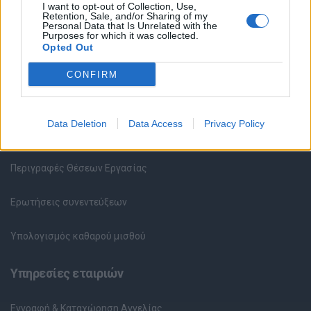
I want to opt-out of Collection, Use,
Retention, Sale, and/or Sharing of my
Υπηρεσίες υποψηφίων
Personal Data that Is Unrelated with the
Purposes for which it was collected.
Opted Out
Καταχώρηση Online Βιογραφικού
CONFIRM
Συμβουλές Καριέρας
Data Deletion
Data Access
Privacy Policy
HR corner
Περιγραφές Θέσεων Εργασίας
Ερωτήσεις συνεντεύξεων
Υπολογισμός καθαρού μισθού
Υπηρεσίες εταιριών
Εγγραφή & Καταχώρηση Αγγελίας