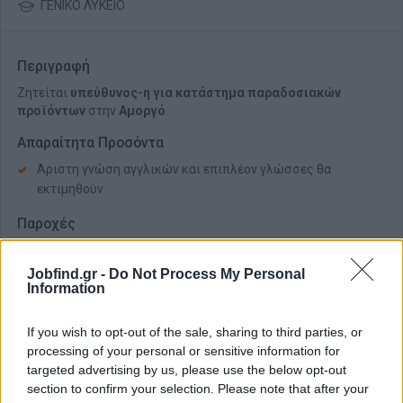
ΓΕΝΙΚΟ ΛΥΚΕΙΟ
Περιγραφή
Ζητείται
υπεύθυνος-η για κατάστημα παραδοσιακών
προϊόντων
στην
Αμοργό
.
Απαραίτητα Προσόντα
Άριστη γνώση αγγλικών και επιπλέον γλώσσες θα
εκτιμηθούν
Παροχές
Διαμονή
Jobfind.gr -
Do Not Process My Personal
Ικανοποιητικός μισθός
Information
Bonus αποδοτικότητας
If you wish to opt-out of the sale, sharing to third parties, or
Βιογραφικά με επισυναπτόμενη φωτογραφία.
processing of your personal or sensitive information for
targeted advertising by us, please use the below opt-out
section to confirm your selection. Please note that after your