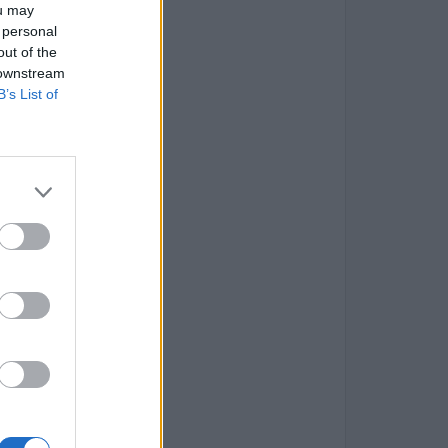
ou may
 personal
out of the
 downstream
ς επαγγέλματος
B’s List of
σθενών
γασίας