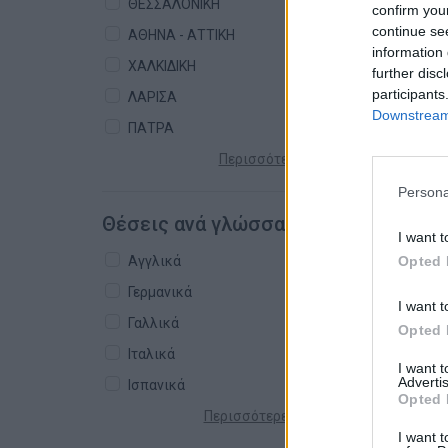
ΘΕΣΣΑΛΟΝΙΚΗ
confirm you
continue se
ΑΘΗΝΑ - ΑΤΤΙΚΗ
information 
ΧΑΛΚΙΔΙΚΗ
further disc
participants
ΛΑΡΙΣΑ
Downstream 
ΠΑΤΡΑ
Περισσότερες πόλεις +
Persona
Θέσεις ανά γλώσσα
I want t
Opted 
Αγγλικά
Γερμανικά
I want t
Γαλλικά
Opted 
Ιταλικά
I want 
Advertis
Ισπανικά
Opted 
Περισσότερες γλώσσες +
I want t