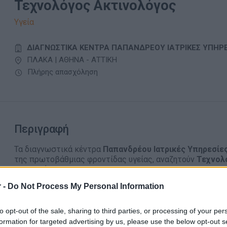
Τεχνολόγος Ακτινολόγος
Υγεία
ΔΙΑΓΝΩΣΤΙΚΑ ΚΕΝΤΡΑ ΠΑΠΑΝΔΡΕΟΥ ΙΑΤΡΙΚΕΣ ΥΠΗΡΕ
ΠΛΑΚΑ | ΑΘΗΝΑ - ΑΤΤΙΚΗ
Πλήρης απασχόληση
Περιγραφή
Τα διαγνωστικά κέντρα
Παπανδρέου Ιατρικές Υπηρεσίε
της πρωτοβάθμιας φροντίδας υγείας, αναζητούν
Τεχνολ
στην Αθήνα.
Η θέση αφορά εργασία σε οργανωμένο και σύγχρονο τμήμ
 -
Do Not Process My Personal Information
απασχόλησης τόσο στο
κλασικό ακτινολογικό
όσο και σ
Το τμήμα απεικονίσεων είναι εξοπλισμένο με
μηχανήματα
to opt-out of the sale, sharing to third parties, or processing of your per
πιστοποίηση
ISO 9001:2015
.
formation for targeted advertising by us, please use the below opt-out s