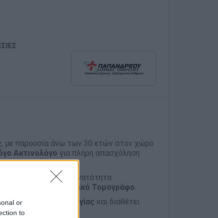
ΣΙΕΣ
ς
, με παρουσία άνω των 30 ετών στον χώρο
όγο Ακτινολόγο
για πλήρη απασχόληση
α απεικονίσεων, με δυνατότητα
ε
Αξονικό και Μαγνητικό Τομογράφο
.
 τελευταίας τεχνολογίας
και διαθέτει
sonal or
ection to