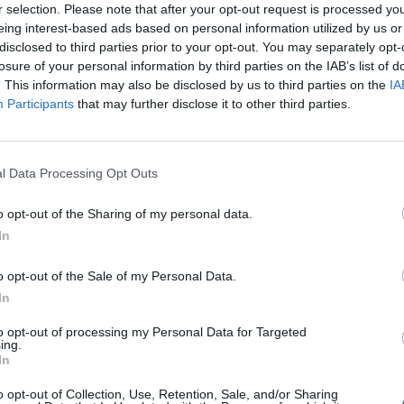
r selection. Please note that after your opt-out request is processed y
eing interest-based ads based on personal information utilized by us or
Απαραίτητα Προσόντα
disclosed to third parties prior to your opt-out. You may separately opt-
losure of your personal information by third parties on the IAB’s list of
Πτυχίο Τεχνολόγου Ακτινολογίας και άδεια ασκήσεω
. This information may also be disclosed by us to third parties on the
IA
Εμπειρία σε κλασικό ακτινολογικό
Participants
that may further disclose it to other third parties.
Επαγγελματισμός και υπευθυνότητα
Σεβασμός και προσανατολισμός στην εξυπηρέτηση α
l Data Processing Opt Outs
Θα εκτιμηθούν επιπλέον:
Εμπειρία σε αξονικό και/ή μαγνητικό τομογράφο
o opt-out of the Sharing of my personal data.
In
Εμπειρία σε σύγχρονα απεικονιστικά πρωτόκολλα
Δυνατότητα εργασίας σε βάρδιες
o opt-out of the Sale of my Personal Data.
In
Παροχές
to opt-out of processing my Personal Data for Targeted
ing.
Η εταιρεία προσφέρει:
In
Σταθερή συνεργασία πλήρους απασχόλησης
o opt-out of Collection, Use, Retention, Sale, and/or Sharing
Σύγχρονο και τεχνολογικά εξελιγμένο περιβάλλον ερ