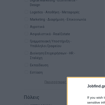
Digital Marketing - Ecommerce -
Design
Logistics - Αποθήκη - Μεταφορές
Marketing - Διαφήμιση - Επικοινωνία
Αγροτικά
Ασφαλιστικά - Real Estate
Γραμματειακή Υποστήριξη -
Υπάλληλοι Γραφείου
Διοίκηση Επιχειρήσεων - HR -
Στελέχη
Εκπαίδευση
Εστίαση
Περισσότερες κατηγορίες +
Jobfind.gr
Πόλεις
If you wish 
sensitive in