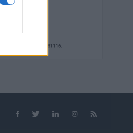
νικές
 προσόντων
ίας
φικό ή
ωνα
2105222500, 2128081116.