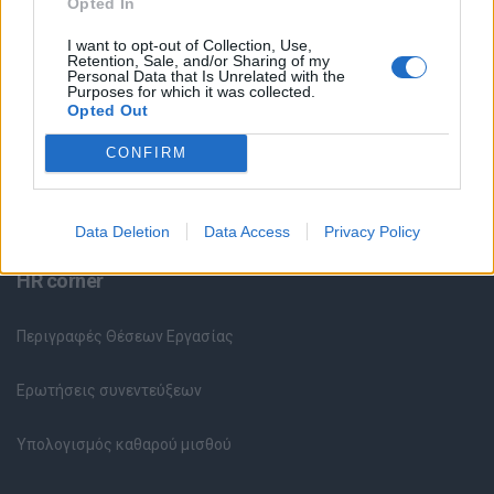
Opted In
I want to opt-out of Collection, Use,
Κέντρο Βοήθειας
Retention, Sale, and/or Sharing of my
Personal Data that Is Unrelated with the
Purposes for which it was collected.
Υπηρεσίες υποψηφίων
Opted Out
CONFIRM
Καταχώρηση Online Βιογραφικού
Συμβουλές Καριέρας
Data Deletion
Data Access
Privacy Policy
HR corner
Περιγραφές Θέσεων Εργασίας
Ερωτήσεις συνεντεύξεων
Υπολογισμός καθαρού μισθού