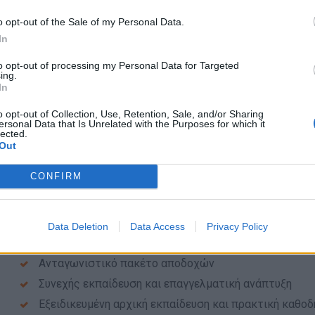
Ικανότητες επικοινωνίας και ομαδικής συνεργασίας
o opt-out of the Sale of my Personal Data.
Εκπληρωμένες στρατιωτικές υποχρεώσεις (για άνδρ
In
Επιθυμητή προηγούμενη εμπειρία σε καθήκοντα Τεχνι
to opt-out of processing my Personal Data for Targeted
Απαραίτητη δυνατότητα έκδοσης παραστατικών παρ
ing.
In
Πρόσθετες Δυνατότητες Συνεργασίας
o opt-out of Collection, Use, Retention, Sale, and/or Sharing
Η γνώση ή εμπειρία στους παρακάτω τομείς μπορεί να οδ
ersonal Data that Is Unrelated with the Purposes for which it
lected.
μέσω συμμετοχής σε εξειδικευμένα συμβουλευτικά έργα τ
Out
Μελέτες Εκτίμησης Επαγγελματικού Κινδύνου
CONFIRM
Μελέτες Πυρασφάλειας
Συστήματα Διαχείρισης Ποιότητας και Πιστοποιήσεων 
Data Deletion
Data Access
Privacy Policy
Παροχές
Ανταγωνιστικό πακέτο αποδοχών
Συνεχής εκπαίδευση και επαγγελματική ανάπτυξη
Εξειδικευμένη αρχική εκπαίδευση και πρακτική καθο