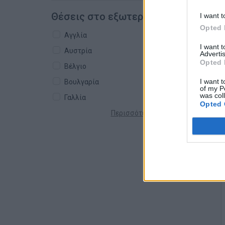
Θέσεις στο εξωτερικό
I want t
Opted 
Αγγλία
I want 
Αυστρία
Advertis
Opted 
Βέλγιο
I want t
Βουλγαρία
of my P
was col
Γαλλία
Opted 
Περισσότερες χώρες +