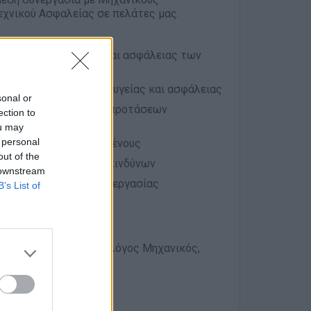
εχνικού Ασφαλείας σε πελάτες μας.
η για θέματα υγείας και ασφάλειας των
ημάτων
τήρησης των μέτρων υγείας και ασφάλειας
sonal or
σφάλειας και υποβολή προτάσεων
ection to
ou may
 personal
ίας από τους εργαζομένους
out of the
ληψη επαγγελματικών κινδύνων
 downstream
φάλειας στους χώρους εργασίας
B’s List of
ς Μηχανικός, Μηχανολόγος Μηχανικός,
ός