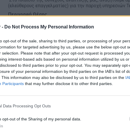
(ελεύθερους επαγγελματίες) για την παροχή υπηρεσιών Τ
Περιγραφή Θέσης
Παροχή συμβουλών και υποδείξεων προς τον εργοδότ
 -
Do Not Process My Personal Information
εργαζομένων με στόχο την πρόληψη εργατικών ατυχ
Επιθεώρηση χώρων εργασίας και παρακολούθηση της 
to opt-out of the sale, sharing to third parties, or processing of your per
Εντοπισμός κινδύνων και παραλείψεων σε θέματα α
formation for targeted advertising by us, please use the below opt-out s
βελτίωσης
r selection. Please note that after your opt-out request is processed y
eing interest-based ads based on personal information utilized by us or
Επίβλεψη της ορθής εφαρμογής των μέτρων προστασ
disclosed to third parties prior to your opt-out. You may separately opt-
Ενημέρωση και καθοδήγηση προσωπικού για την πρό
losure of your personal information by third parties on the IAB’s list of
Συμμετοχή στην ανάπτυξη κουλτούρας υγείας και ασ
. This information may also be disclosed by us to third parties on the
IA
Participants
that may further disclose it to other third parties.
Απαραίτητα Προσόντα
Πτυχίο ΑΕΙ ή ΤΕΙ σε μία από τις ειδικότητες:
Πολιτικό
l Data Processing Opt Outs
Ηλεκτρολόγος Μηχανικός, Χημικός Μηχανικός, Χημικ
Καλή γνώση Αγγλικής γλώσσας
o opt-out of the Sharing of my personal data.
In
Καλή γνώση Η/Υ (MS Office)