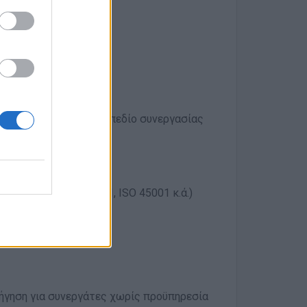
ες υποψηφίους)
κού Ασφαλείας
οχής υπηρεσιών
ηγήσει σε διευρυμένο πεδίο συνεργασίας
ης εταιρείας:
(ISO 9001, ISO 14001, ISO 45001 κ.ά.)
δήγηση για συνεργάτες χωρίς προϋπηρεσία