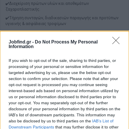
✔️Διαχείριση πρώτων υλών και αποθεμάτων
ζαχαροπλαστικής.
✔️Τήρηση συνταγών, διαδικασιών παραγωγής και προτύπων
υγιεινής & ασφάλειας τροφίμων
✔️Συνεργασία με την υπόλοιπη ομάδα παραγωγής και τον
υπεύθυνο του τμήματος
Jobfind.gr -
Do Not Process My Personal
Information
✔️Διασφάλιση σωστής λειτουργίας και καθαριότητας του
εξοπλισμού
If you wish to opt-out of the sale, sharing to third parties, or
✔️Πενθήμερη εργασία, πλήρης απασχόληση.
processing of your personal or sensitive information for
Απαραίτητα Προσόντα
targeted advertising by us, please use the below opt-out
section to confirm your selection. Please note that after your
✔️Επιθυμητή προϋπηρεσία τουλάχιστον 2 ετών σε εργαστήριο
opt-out request is processed you may continue seeing
ή βιομηχανική παραγωγή ζαχαροπλαστικών προϊόντων
interest-based ads based on personal information utilized by
✔️Απόφοιτος Σχολής Ζαχαροπλαστικής ή σχετικής
us or personal information disclosed to third parties prior to
ειδικότητας (Επιθυμητό)
your opt-out. You may separately opt-out of the further
✔️Καλή γνώση τεχνικών παρασκευής και διακόσμησης
disclosure of your personal information by third parties on the
IAB’s list of downstream participants. This information may
✔️Ομαδικό πνεύμα, συνέπεια και υπευθυνότητα
also be disclosed by us to third parties on the
IAB’s List of
Downstream Participants
that may further disclose it to other
Παροχές