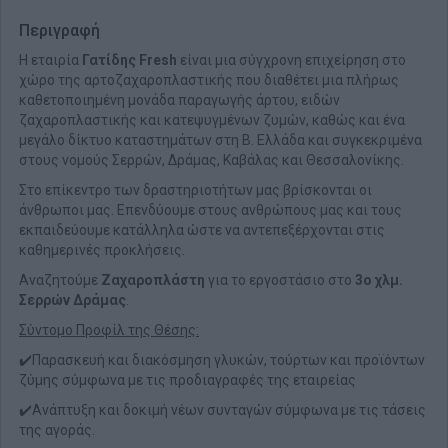
Περιγραφή
Η εταιρία
Γατίδης Fresh
είναι μια σύγχρονη επιχείρηση στο
χώρο της αρτοζαχαροπλαστικής που διαθέτει μια πλήρως
καθετοποιημένη μονάδα παραγωγής άρτου, ειδών
ζαχαροπλαστικής και κατεψυγμένων ζυμών, καθώς και ένα
μεγάλο δίκτυο καταστημάτων στη Β. Ελλάδα και συγκεκριμένα
στους νομούς Σερρών, Δράμας, Καβάλας και Θεσσαλονίκης.
Στο επίκεντρο των δραστηριοτήτων μας βρίσκονται οι
άνθρωποι μας. Επενδύουμε στους ανθρώπους μας και τους
εκπαιδεύουμε κατάλληλα ώστε να αντεπεξέρχονται στις
καθημερινές προκλήσεις.
Aναζητούμε
Ζαχαροπλάστη
για το εργοστάσιο στο
3ο χλμ.
Σερρών Δράμας
.
Σύντομο Προφίλ της Θέσης:
✔️Παρασκευή και διακόσμηση γλυκών, τούρτων και προϊόντων
ζύμης σύμφωνα με τις προδιαγραφές της εταιρείας
✔️Ανάπτυξη και δοκιμή νέων συνταγών σύμφωνα με τις τάσεις
της αγοράς.