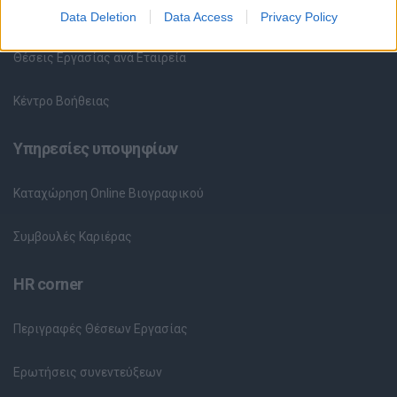
Θέσεις Εργασίας ανά Ειδικότητα
Data Deletion
Data Access
Privacy Policy
Θέσεις Εργασίας ανά Εταιρεία
Κέντρο Βοήθειας
Υπηρεσίες υποψηφίων
Καταχώρηση Online Βιογραφικού
Συμβουλές Καριέρας
HR corner
Περιγραφές Θέσεων Εργασίας
Ερωτήσεις συνεντεύξεων