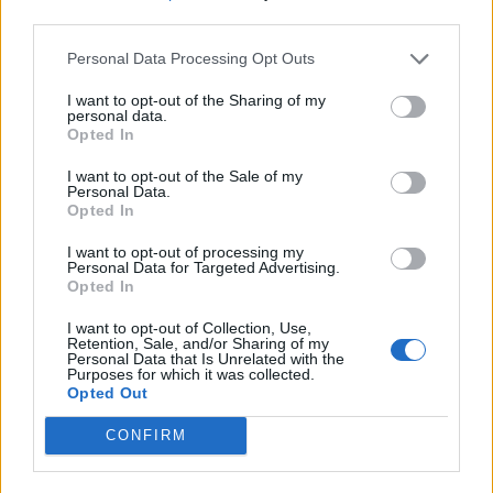
third parties.
✔️Χορήγηση εταιρικών προϊόντων σε καθημερινή βάση
Personal Data Processing Opt Outs
✔️Εκπτωτική κάρτα εταιρικών προϊόντων
I want to opt-out of the Sharing of my
personal data.
Opted In
I want to opt-out of the Sale of my
Personal Data.
Opted In
I want to opt-out of processing my
Personal Data for Targeted Advertising.
Opted In
I want to opt-out of Collection, Use,
Retention, Sale, and/or Sharing of my
Personal Data that Is Unrelated with the
Purposes for which it was collected.
Opted Out
Θέσεις εργασίας
CONFIRM
Όλες οι Θέσεις Εργασίας