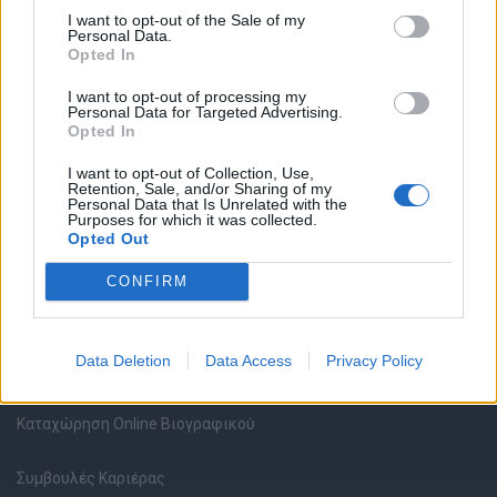
I want to opt-out of the Sale of my
Personal Data.
Opted In
Θέσεις εργασίας
I want to opt-out of processing my
Personal Data for Targeted Advertising.
Opted In
Όλες οι Θέσεις Εργασίας
I want to opt-out of Collection, Use,
Retention, Sale, and/or Sharing of my
Θέσεις Εργασίας ανά Ειδικότητα
Personal Data that Is Unrelated with the
Purposes for which it was collected.
Opted Out
Θέσεις Εργασίας ανά Εταιρεία
CONFIRM
Κέντρο Βοήθειας
Data Deletion
Data Access
Privacy Policy
Υπηρεσίες υποψηφίων
Καταχώρηση Online Βιογραφικού
Συμβουλές Καριέρας