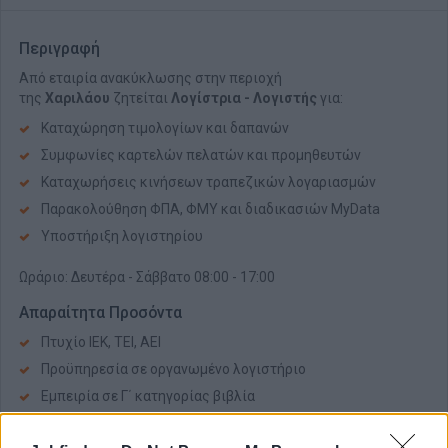
Περιγραφή
Από εταιρία ανακύκλωσης στην περιοχή
της
Χαριλάου
ζητείται
Λογίστρια - Λογιστής
για:
Καταχώρηση τιμολογίων και δαπανών
Συμφωνίες καρτελών πελατών και προμηθευτών
Καταχωρήσεις κινήσεων τραπεζικών λογαριασμών
Παρακολούθηση ΦΠΑ, ΦΜΥ και διαδικασιών MyData
Υποστήριξη λογιστηρίου
Ωράριο: Δευτέρα - Σάββατο 08:00 - 17:00
Απαραίτητα Προσόντα
Πτυχίο ΙΕΚ, ΤΕΙ, ΑΕΙ
Προϋπηρεσία σε οργανωμένο λογιστήριο
Εμπειρία σε Γ΄ κατηγορίας βιβλία
Άριστη γνώση Η/Υ