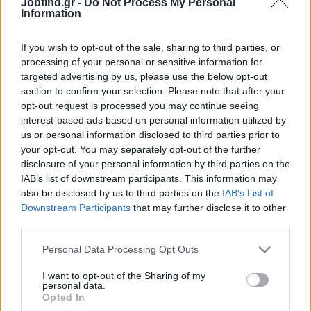
Γνώση SoftOne εμπορικό και λογιστική
Jobfind.gr -
Do Not Process My Personal
Information
Παροχές
If you wish to opt-out of the sale, sharing to third parties, or
Πλήρης Απασχόληση
processing of your personal or sensitive information for
Δύο (2) ρεπό
targeted advertising by us, please use the below opt-out
Ικανοποιητικός Μισθός
section to confirm your selection. Please note that after your
opt-out request is processed you may continue seeing
Ασφάλεια
interest-based ads based on personal information utilized by
Ένσημα
us or personal information disclosed to third parties prior to
Άδειες
your opt-out. You may separately opt-out of the further
disclosure of your personal information by third parties on the
IAB’s list of downstream participants. This information may
also be disclosed by us to third parties on the
IAB’s List of
Downstream Participants
that may further disclose it to other
third parties.
Personal Data Processing Opt Outs
I want to opt-out of the Sharing of my
personal data.
Opted In