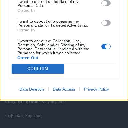
I want to opt-out of the Sale of my
Personal Data.
Opted In
Θέσεις εργασίας
I want to opt-out of processing my
Personal Data for Targeted Advertising.
Opted In
Όλες οι Θέσεις Εργασίας
I want to opt-out of Collection, Use,
Θέσεις Εργασίας ανά Ειδικότητα
Retention, Sale, and/or Sharing of my
Personal Data that Is Unrelated with the
Purposes for which it was collected.
Opted Out
Θέσεις Εργασίας ανά Εταιρεία
CONFIRM
Κέντρο Βοήθειας
Υπηρεσίες υποψηφίων
Data Deletion
Data Access
Privacy Policy
Καταχώρηση Online Βιογραφικού
Συμβουλές Καριέρας