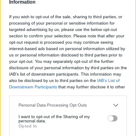
Information
If you wish to opt-out of the sale, sharing to third parties, or
Αίτηση - Αποστολή Βιογραφικού
processing of your personal or sensitive information for
Σας ενδιαφέρει η θέση εργασίας; Εγγραφείτε για να στείλετε το
targeted advertising by us, please use the below opt-out
βιογραφικό σας στην εταιρεία.
section to confirm your selection. Please note that after your
opt-out request is processed you may continue seeing
interest-based ads based on personal information utilized by
Εγγραφή
Είσοδος
us or personal information disclosed to third parties prior to
your opt-out. You may separately opt-out of the further
disclosure of your personal information by third parties on the
IAB’s list of downstream participants. This information may
also be disclosed by us to third parties on the
IAB’s List of
Downstream Participants
that may further disclose it to other
third parties.
Personal Data Processing Opt Outs
I want to opt-out of the Sharing of my
personal data.
Opted In