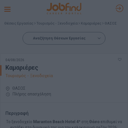
Toggle
navigation
Θέσεις Εργασίας
Τουρισμός - Ξενοδοχεία
Καμαριέρες
ΘΑΣΟΣ
Αναζήτηση Θέσεων Εργασίας
04/08/2026
Καμαριέρες
Τουρισμός - Ξενοδοχεία
ΘΑΣΟΣ
Πλήρης απασχόληση
Περιγραφή
Το ξενοδοχείο
Maranton Beach Hotel 4
* στη
Θάσο
επιθυμεί να
εντάξει στο δυναμικό της για την καλοκαιρινή σεζόν 2026: