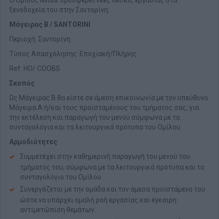
Ο Όμιλος Mitsis προσφέρει νέες θέσεις εργασίας στα
ξενοδοχεία του στην Σαντορίνη:
Μάγειρας Β / SANTORINI
Περιοχή: Σαντορίνη
Τύπος Απασχόλησης: Εποχιακή/Πλήρης
Ref: HO/ COOBS
Σκοπός
Ως Μάγειρας Β θα είστε σε άμεση επικοινωνία με τον υπεύθυνο
Μάγειρα Α ή/και τους προϊσταμένους του τμήματος σας, για
την εκτέλεση και παραγωγή του μενού σύμφωνα με τα
συνταγολόγια και τα λειτουργικά πρότυπα του Ομίλου.
Αρμοδιότητες
Συμμετέχει στην καθημερινή παραγωγή του μενού του
τμήματός του, σύμφωνα με τα λειτουργικά πρότυπα και το
συνταγολόγιο του Ομίλου.
Συνεργάζεται με την ομάδα και τον άμεσα προϊστάμενο του
ώστε να υπάρχει ομαλή ροή εργασίας και έγκαιρη
αντιμετώπιση θεμάτων.