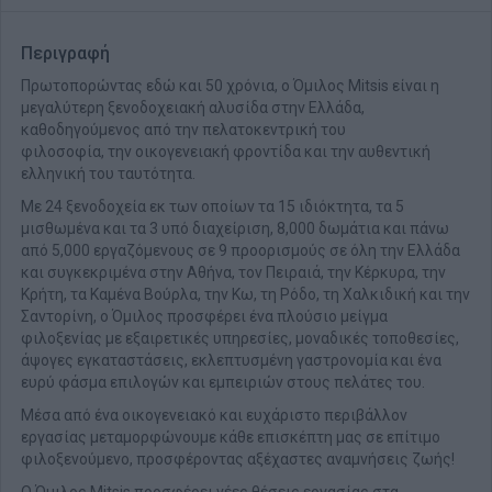
Περιγραφή
Πρωτοπορώντας εδώ και 50 χρόνια, ο Όμιλος Mitsis είναι η
μεγαλύτερη ξενοδοχειακή αλυσίδα στην Ελλάδα,
καθοδηγούμενος από την πελατοκεντρική του
φιλοσοφία, την οικογενειακή φροντίδα και την αυθεντική
ελληνική του ταυτότητα.
Με 24 ξενοδοχεία εκ των οποίων τα 15 ιδιόκτητα, τα 5
μισθωμένα και τα 3 υπό διαχείριση, 8,000 δωμάτια και πάνω
από 5,000 εργαζόμενους σε 9 προορισμούς σε όλη την Ελλάδα
και συγκεκριμένα στην Αθήνα, τον Πειραιά, την Κέρκυρα, την
Κρήτη, τα Καμένα Βούρλα, την Κω, τη Ρόδο, τη Χαλκιδική και την
Σαντορίνη, ο Όμιλος προσφέρει ένα πλούσιο μείγμα
φιλοξενίας με εξαιρετικές υπηρεσίες, μοναδικές τοποθεσίες,
άψογες εγκαταστάσεις, εκλεπτυσμένη γαστρονομία και ένα
ευρύ φάσμα επιλογών και εμπειριών στους πελάτες του.
Μέσα από ένα οικογενειακό και ευχάριστο περιβάλλον
εργασίας μεταμορφώνουμε κάθε επισκέπτη μας σε επίτιμο
φιλοξενούμενο, προσφέροντας αξέχαστες αναμνήσεις ζωής!