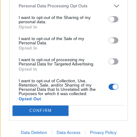
Συνεργασία & Ομαδικότητα.
Personal Data Processing Opt Outs
Παροχές
I want to opt-out of the Sharing of my
personal data.
Ανταγωνιστικό πακέτο αποδοχών.
Opted In
Μεταβλητό Bonus επίτευξης μηνιαίων στόχων.
I want to opt-out of the Sale of my
Εργασία σε έναν οικογενειακό όμιλο με ανθρωποκεντρική
Personal Data.
Opted In
προσέγγιση και σεβασμό προς το περιβάλλον και την
κοινωνία.
I want to opt-out of processing my
Διαρκή & εξατομικευμένη εκπαίδευση.
Personal Data for Targeted Advertising.
Opted In
Προοπτικές επαγγελματικής εξέλιξης σε έναν συνεχώς
αναπτυσσόμενο όμιλο.
I want to opt-out of Collection, Use,
Διαμονή με συγκατοίκηση.
Retention, Sale, and/or Sharing of my
Personal Data that Is Unrelated with the
Πλήρης Διατροφή.
Purposes for which it was collected.
Opted Out
Δημιούργησε την δική σου επαγγελματική
CONFIRM
ιστορία #createyourcareerstory και γίνε μέλος μιας ομάδας
5.000 μελών στον Όμιλο Mitsis!
Για όλες τις αιτήσεις και τα στοιχεία που θα υποβληθούν, θα
Data Deletion
Data Access
Privacy Policy
τηρηθεί απόλυτη εμπιστευτικότητα.