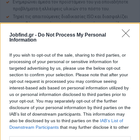
Ενημερώνει άμεσα τον προϊστάμενο του για οποιαδήποτε
προβλήματα ή ελλείψεις υλικών στο πόστο του.
Τηρεί τις απαιτούμενες διαδικασίες ISO και διασφαλίζει
την ορθή εφαρμογή των κανόνων υγιεινής και ασφάλειας
στη θέση του, σύμφωνα με τα λειτουργικά πρότυπα του
Jobfind.gr -
Do Not Process My Personal
Ομίλου.
Information
Απαραίτητα Προσόντα
If you wish to opt-out of the sale, sharing to third parties, or
Απαιτήσεις
processing of your personal or sensitive information for
Πτυχίο Μαγειρικής.
targeted advertising by us, please use the below opt-out
section to confirm your selection. Please note that after your
Εμπειρία τουλάχιστον 1 έτος σε αντίστοιχο πόστο, ιδανικά
opt-out request is processed you may continue seeing
σε ξενοδοχειακό περιβάλλον.
interest-based ads based on personal information utilized by
Γνώση και τήρηση όλων των κανόνων υγιεινής &
us or personal information disclosed to third parties prior to
ασφάλειας.
your opt-out. You may separately opt-out of the further
disclosure of your personal information by third parties on the
Δεξιότητες
IAB’s list of downstream participants. This information may
Επαγγελματισμός, Αξιοπιστία & Υπευθυνότητα.
also be disclosed by us to third parties on the
IAB’s List of
Ενσυναίσθηση.
Downstream Participants
that may further disclose it to other
third parties.
Προσαρμοστικότητα.