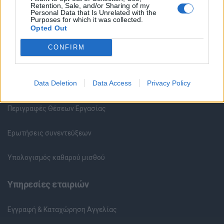
Retention, Sale, and/or Sharing of my
Υπηρεσίες υποψηφίων
Personal Data that Is Unrelated with the
Purposes for which it was collected.
Opted Out
Καταχώρηση Online Βιογραφικού
CONFIRM
Συμβουλές Καριέρας
HR corner
Data Deletion
Data Access
Privacy Policy
Περιγραφές Θέσεων Εργασίας
Ερωτήσεις συνεντεύξεων
Υπολογισμός καθαρού μισθού
Υπηρεσίες εταιριών
Εγγραφή & Καταχώρηση Αγγελίας