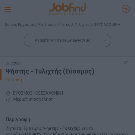
Toggle
navigation
Θέσεις Εργασίας
Εστίαση
Ψήστες & Τυλιχτές
ΘΕΣΣΑΛΟΝΙΚΗ
Αναζήτηση Θέσεων Εργασίας
2/8/2026
Ψήστης - Τυλιχτής (Εύοσμος)
Εστίαση
ΕΥΟΣΜΟΣ | ΘΕΣΣΑΛΟΝΙΚΗ
Μερική απασχόληση
Περιγραφή
Ζητείται Έμπειρος
Ψήστης - Τυλιχτής
για το
γυράδικο
MARKI'S
στον
Εύοσμο Θεσσαλονίκης
είτε για πλήρη