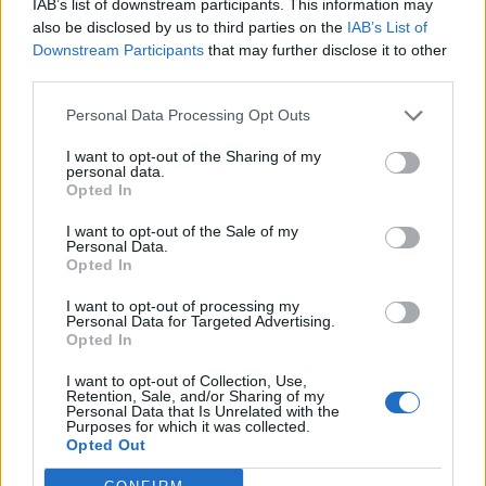
IAB’s list of downstream participants. This information may
Θέσεις εργασίας
also be disclosed by us to third parties on the
IAB’s List of
Downstream Participants
that may further disclose it to other
third parties.
Όλες οι Θέσεις Εργασίας
Personal Data Processing Opt Outs
Θέσεις Εργασίας ανά Ειδικότητα
I want to opt-out of the Sharing of my
personal data.
Θέσεις Εργασίας ανά Εταιρεία
Opted In
I want to opt-out of the Sale of my
Κέντρο Βοήθειας
Personal Data.
Opted In
Υπηρεσίες υποψηφίων
I want to opt-out of processing my
Personal Data for Targeted Advertising.
Opted In
Καταχώρηση Online Βιογραφικού
I want to opt-out of Collection, Use,
Retention, Sale, and/or Sharing of my
Συμβουλές Καριέρας
Personal Data that Is Unrelated with the
Purposes for which it was collected.
Opted Out
HR corner