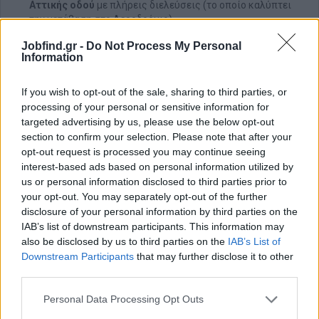
Αττικής οδού
με πλήρεις διελεύσεις (το οποίο καλύπτει
την μετάβαση στο Αεροδρόμιο).
Jobfind.gr -
Do Not Process My Personal
Αν έχεις πάθος και ενθουσιασμό για τον χώρο της
Information
εστίασης, έλα στην ομάδα μας!
Οι ενδιαφερόμενοι παρακαλούνται όπως στείλουν το
If you wish to opt-out of the sale, sharing to third parties, or
βιογραφικό τους
processing of your personal or sensitive information for
targeted advertising by us, please use the below opt-out
section to confirm your selection. Please note that after your
Αίτηση - Αποστολή Βιογραφικού
opt-out request is processed you may continue seeing
interest-based ads based on personal information utilized by
Σας ενδιαφέρει η θέση εργασίας; Εγγραφείτε για να στείλετε το
us or personal information disclosed to third parties prior to
βιογραφικό σας στην εταιρεία.
your opt-out. You may separately opt-out of the further
disclosure of your personal information by third parties on the
Εγγραφή
Είσοδος
IAB’s list of downstream participants. This information may
also be disclosed by us to third parties on the
IAB’s List of
Downstream Participants
that may further disclose it to other
third parties.
Personal Data Processing Opt Outs