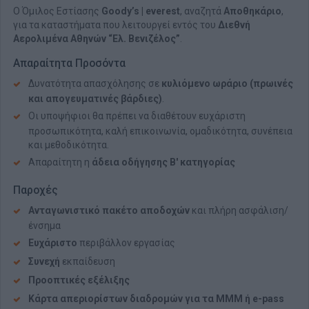
Ο Όμιλος Εστίασης
Goody’s | everest
, αναζητά
Αποθηκάριο
,
για τα καταστήματα που λειτουργεί εντός του
Διεθνή
Αερολιμένα Αθηνών “Ελ. Βενιζέλος”
.
Απαραίτητα Προσόντα
Δυνατότητα απασχόλησης σε
κυλιόμενο ωράριο (πρωινές
και απογευματινές βάρδιες)
.
Οι υποψήφιοι θα πρέπει να διαθέτουν ευχάριστη
προσωπικότητα, καλή επικοινωνία, ομαδικότητα, συνέπεια
και μεθοδικότητα.
Απαραίτητη η
άδεια οδήγησης Β' κατηγορίας
Παροχές
Ανταγωνιστικό πακέτο αποδοχών
και πλήρη ασφάλιση/
ένσημα
Ευχάριστο
περιβάλλον εργασίας
Συνεχή
εκπαίδευση
Προοπτικές εξέλιξης
Κάρτα απεριορίστων διαδρομών για τα ΜΜΜ ή e-pass