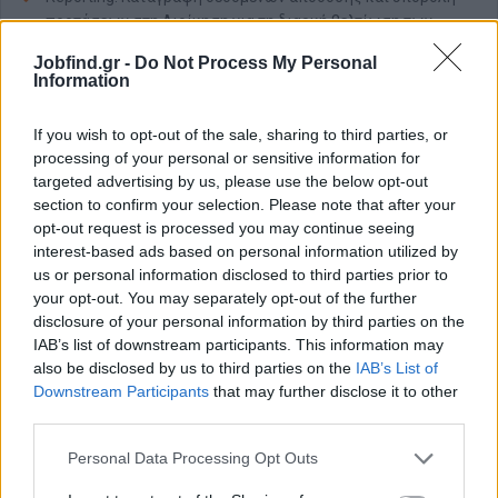
προτάσεων στη Διοίκηση για τη διαρκή βελτίωση των
διαδικασιών του τμήματος.
Jobfind.gr -
Do Not Process My Personal
Information
Απαραίτητα Προσόντα
Απαραίτητα Προσόντα (Must-Have):
If you wish to opt-out of the sale, sharing to third parties, or
Πτυχίο ή πιστοποίηση στη Μηχανολογία Αυτοκινήτων ή
processing of your personal or sensitive information for
συναφή τεχνικό τομέα.
targeted advertising by us, please use the below opt-out
section to confirm your selection. Please note that after your
Τουλάχιστον 3 χρόνια αποδεδειγμένης εμπειρίας σε
opt-out request is processed you may continue seeing
τεχνικό ρόλο ή ρόλο εξυπηρέτησης πελατών (Front Desk /
interest-based ads based on personal information utilized by
Service Advisor) στον κλάδο του αυτοκινήτου.
us or personal information disclosed to third parties prior to
Άριστες επικοινωνιακές δεξιότητες, επαγγελματισμός και
your opt-out. You may separately opt-out of the further
πελατοκεντρική αντίληψη.
disclosure of your personal information by third parties on the
Ικανότητα αποτελεσματικής επίλυσης προβλημάτων και
IAB’s list of downstream participants. This information may
προσαρμοστικότητα σε περιβάλλον με γρήγορους ρυθμούς.
also be disclosed by us to third parties on the
IAB’s List of
Καλή γνώση των σύγχρονων τεχνικών χαρακτηριστικών
Downstream Participants
that may further disclose it to other
και των διαδικασιών επισκευής οχημάτων.
third parties.
Επιθυμητά Προσόντα (Nice-to-Have):
Personal Data Processing Opt Outs
Εμπειρία στη χρήση λογισμικού διαχείρισης συνεργείου ή