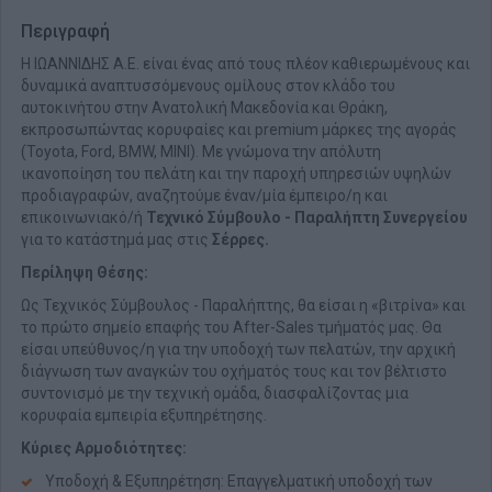
Περιγραφή
Η ΙΩΑΝΝΙΔΗΣ Α.Ε. είναι ένας από τους πλέον καθιερωμένους και
δυναμικά αναπτυσσόμενους ομίλους στον κλάδο του
αυτοκινήτου στην Ανατολική Μακεδονία και Θράκη,
εκπροσωπώντας κορυφαίες και premium μάρκες της αγοράς
(Toyota, Ford, BMW, MINI). Με γνώμονα την απόλυτη
ικανοποίηση του πελάτη και την παροχή υπηρεσιών υψηλών
προδιαγραφών, αναζητούμε έναν/μία έμπειρο/η και
επικοινωνιακό/ή
Τεχνικό Σύμβουλο - Παραλήπτη Συνεργείου
για το κατάστημά μας στις
Σέρρες.
Περίληψη Θέσης:
Ως Τεχνικός Σύμβουλος - Παραλήπτης, θα είσαι η «βιτρίνα» και
το πρώτο σημείο επαφής του After-Sales τμήματός μας. Θα
είσαι υπεύθυνος/η για την υποδοχή των πελατών, την αρχική
διάγνωση των αναγκών του οχήματός τους και τον βέλτιστο
συντονισμό με την τεχνική ομάδα, διασφαλίζοντας μια
κορυφαία εμπειρία εξυπηρέτησης.
Κύριες Αρμοδιότητες:
Υποδοχή & Εξυπηρέτηση: Επαγγελματική υποδοχή των