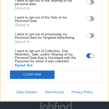
I want to opt-out of the Sharing of my
συστημάτων ERP.
personal data.
Opted In
Εξοικείωση με premium brands (π.χ. διαδικασίες
BMW/MINI) θα θεωρηθεί ισχυρό πλεονέκτημα.
I want to opt-out of the Sale of my
Ικανότητα διαχείρισης πολλαπλών καθηκόντων και
Personal Data.
Opted In
εργασίας υπό πίεση χρόνου
I want to opt-out of processing my
Παροχές
Personal Data for Targeted Advertising.
Opted In
Ανταγωνιστικό πακέτο αποδοχών αναλόγως προσόντων
και εμπειρίας.
I want to opt-out of Collection, Use,
Συνεχή εκπαίδευση και πιστοποιήσεις μέσω των επίσημων
Retention, Sale, and/or Sharing of my
Personal Data that Is Unrelated with the
εισαγωγικών εταιρειών (Toyota, BMW κ.λπ.).
Purposes for which it was collected.
Σύγχρονο, οργανωμένο και ευχάριστο περιβάλλον εργασίας.
Opted Out
Σημαντικές προοπτικές εξέλιξης σε έναν από τους
CONFIRM
μεγαλύτερους ομίλους αυτοκινήτου στην περιοχή.
Data Deletion
Data Access
Privacy Policy