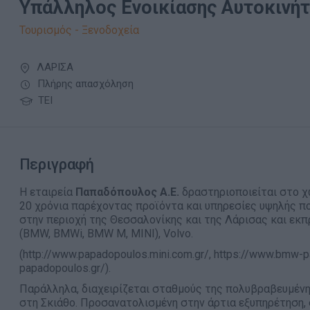
Υπάλληλος Ενοικίασης Αυτοκινή
Τουρισμός - Ξενοδοχεία
ΛΑΡΙΣΑ
Πλήρης απασχόληση
ΤΕΙ
Περιγραφή
Η εταιρεία
Παπαδόπουλος Α.Ε.
δραστηριοποιείται στο χ
20 χρόνια παρέχοντας προϊόντα και υπηρεσίες υψηλής πο
στην περιοχή της Θεσσαλονίκης και της Λάρισας και ε
(BMW, ΒΜWi, BMW M, MINI), Volvo.
(http://www.papadopoulos.mini.com.gr/, https://www.bmw-p
papadopoulos.gr/).
Παράλληλα, διαχειρίζεται σταθμούς της πολυβραβευμένης
στη Σκιάθο. Προσανατολισμένη στην άρτια εξυπηρέτηση, 