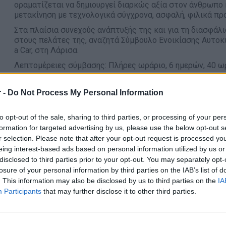
οραματίζεται να δημιουργεί διαρκώς αξία στον άνθρωπο 
μετακίνηση με τεχνολογικά σύγχρονα, ασφαλή, φιλικά πρ
Στα πλαίσια συνεχούς ανάπτυξής της και για τη διασφάλ
στους πελάτες της, αναζητά Σύμβουλο Ενοικίασης Αυτοκι
a Car, στη Λάρισα.
Λεπτομέρειες σύμβασης: Πλήρες ωράριο, 6 ημερών, 40 ω
Περιοχή: Λάρισα
 -
Do Not Process My Personal Information
Αρμοδιότητες
Παροχή εξαίρετης εξυπηρέτησης πελατών σε κάθε ενο
to opt-out of the sale, sharing to third parties, or processing of your per
αύξηση των πωλήσεων όσο και την δημιουργία σχέσης
formation for targeted advertising by us, please use the below opt-out s
Προώθηση επιπρόσθετων προϊόντων και υπηρεσιών πέ
r selection. Please note that after your opt-out request is processed y
βελτιστοποίηση της εμπειρίας του πελάτη
eing interest-based ads based on personal information utilized by us or
disclosed to third parties prior to your opt-out. You may separately opt-
Παρακολούθηση και κατανόηση του ανταγωνισμού με 
losure of your personal information by third parties on the IAB’s list of
προσφοράς ακολουθώντας την πολιτική της εταιρίας
. This information may also be disclosed by us to third parties on the
IA
Ενεργή συμμετοχή στη λειτουργία του σταθμού και π
Participants
that may further disclose it to other third parties.
απόδοσηςΠαρακολούθηση και επίλυση παραπόνων σε σ
εταιρίας με σκοπό την ενίσχυση της εξυπηρέτησης πε
πελατών