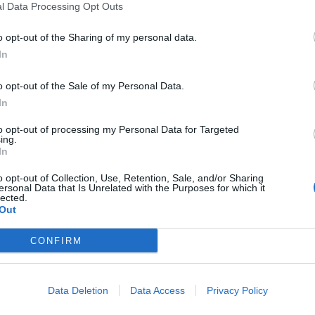
l Data Processing Opt Outs
Απαραίτητα Προσόντα
o opt-out of the Sharing of my personal data.
Ακαδημαϊκό υπόβαθρο
In
Επιθυμητός τίτλος Σπουδών
o opt-out of the Sale of my Personal Data.
Πολύ καλή γνώση αγγλικής γλώσσας
In
Ικανότητες και γνώσεις
to opt-out of processing my Personal Data for Targeted
ing.
Ανεπτυγμένες επικοινωνιακές δεξιότητες σε γραπτό κ
In
Αγγλική γλώσσα
Ικανοποιητικός χειρισμός διαδικτύου
o opt-out of Collection, Use, Retention, Sale, and/or Sharing
ersonal Data that Is Unrelated with the Purposes for which it
Γνώση Η/Υ
lected.
Out
Ευελιξία εργασίας σε βάρδιες
Υψηλό προσανατολισμό στην εξυπηρέτηση πελατών
CONFIRM
Αποτελεσματικές διαπροσωπικές σχέσεις
Εμπειρία
Data Deletion
Data Access
Privacy Policy
Επιθυμητή προϋπηρεσία στο χώρο των ενοικιάσεων 