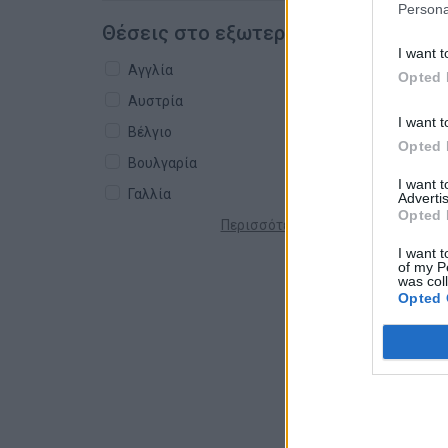
Persona
Θέσεις στο εξωτερικό
I want t
Αγγλία
Opted 
Αυστρία
I want t
Βέλγιο
Opted 
Βουλγαρία
I want 
Γαλλία
Advertis
Opted 
Περισσότερες χώρες +
I want t
of my P
was col
Opted 