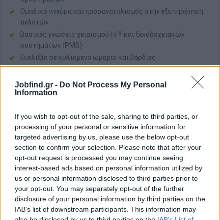
Ομαδικό πνεύμα και προσανατολισμός στην εξυπηρέτηση
πελατών
Βασικές γνώσεις χειρισμού Η/Υ και ξενοδοχειακών
συστημάτων (PMS)
Ευελιξία σε κυλιόμενο ωράριο και βάρδιες
Παροχές
Jobfind.gr -
Do Not Process My Personal
Ανταγωνιστικό πακέτο αποδοχών, ανάλογο προσόντων και
Information
εμπειρίας
Παροχή διαμονής (εφόσον απαιτηθεί)
If you wish to opt-out of the sale, sharing to third parties, or
processing of your personal or sensitive information for
Tips και προμήθειες
targeted advertising by us, please use the below opt-out
Ευχάριστο και επαγγελματικό περιβάλλον εργασίας
section to confirm your selection. Please note that after your
Συνεχής υποστήριξη και ομαδική συνεργασία
opt-out request is processed you may continue seeing
interest-based ads based on personal information utilized by
Δυνατότητα επαγγελματικής εξέλιξης
us or personal information disclosed to third parties prior to
your opt-out. You may separately opt-out of the further
disclosure of your personal information by third parties on the
Αίτηση - Αποστολή Βιογραφικού
IAB’s list of downstream participants. This information may
also be disclosed by us to third parties on the
IAB’s List of