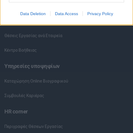
Όλες οι Θέσεις Εργασίας
Data Deletion
Data Access
Privacy Policy
Θέσεις Εργασίας ανά Ειδικότητα
Θέσεις Εργασίας ανά Εταιρεία
Κέντρο Βοήθειας
Υπηρεσίες υποψηφίων
Καταχώρηση Online Βιογραφικού
Συμβουλές Καριέρας
HR corner
Περιγραφές Θέσεων Εργασίας