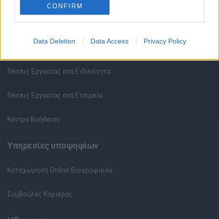
CONFIRM
Θέσεις εργασίας
Data Deletion
Data Access
Privacy Policy
Όλες οι Θέσεις Εργασίας
Θέσεις Εργασίας ανά Ειδικότητα
Θέσεις Εργασίας ανά Εταιρεία
Κέντρο Βοήθειας
Υπηρεσίες υποψηφίων
Καταχώρηση Online Βιογραφικού
Συμβουλές Καριέρας