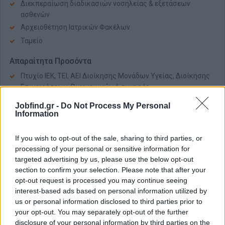
Διεκπεραίωση διαδικασιών νοσηλείας & εξετάσεων
ασθενών
Αρχειοθέτηση Ιατρικών Φακέλων
Ταμείο
Απαραίτητα Προσόντα
Πτυχίο ΙΕΚ, ΤΕΙ, ΑΕΙ Διοίκησης Μονάδων Υγείας, Διοίκησης
Επιχειρήσεων, Οικονομικών ή συναφές
Επιθυμητή προηγούμενη εργασιακή εμπειρία 1-2 έτη σε
Jobfind.gr -
Do Not Process My Personal
αντίστοιχη θέση
Information
Άριστη γνώση χειρισμού Η/Υ και δακτυλογράφησης
Καλή γνώση Αγγλικής γλώσσας (γραπτός και προφορικός
If you wish to opt-out of the sale, sharing to third parties, or
λόγος)
processing of your personal or sensitive information for
targeted advertising by us, please use the below opt-out
Πολύ καλή επικοινωνία, υπευθυνότητα και
section to confirm your selection. Please note that after your
προσαρμοστικότητα
opt-out request is processed you may continue seeing
Ομαδικότητα, συνέπεια και τήρηση κανόνων
interest-based ads based on personal information utilized by
Δυνατότητα εργασίας σε κυλιόμενο ωράριο Δευτέρα -
us or personal information disclosed to third parties prior to
Κυριακή
your opt-out. You may separately opt-out of the further
disclosure of your personal information by third parties on the