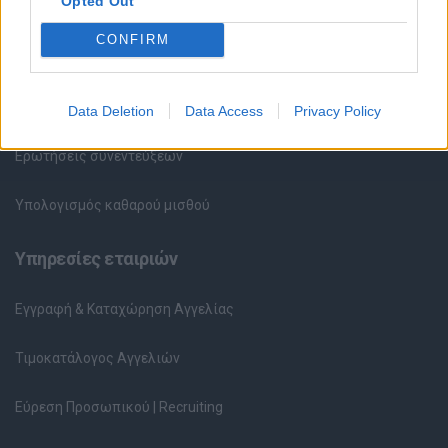
Opted Out
Συμβουλές Καριέρας
CONFIRM
HR corner
Περιγραφές Θέσεων Εργασίας
Data Deletion
Data Access
Privacy Policy
Ερωτήσεις συνεντεύξεων
Υπολογισμός καθαρού μισθού
Υπηρεσίες εταιριών
Εγγραφή & Καταχώρηση Αγγελίας
Τιμοκατάλογος Αγγελιών
Εύρεση Προσωπικού | Recruiting