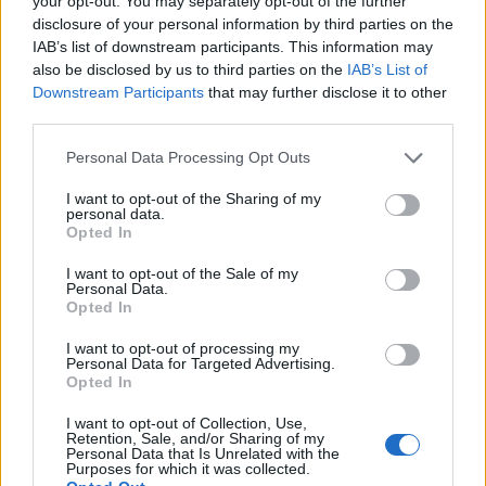
your opt-out. You may separately opt-out of the further
disclosure of your personal information by third parties on the
IAB’s list of downstream participants. This information may
also be disclosed by us to third parties on the
IAB’s List of
Downstream Participants
that may further disclose it to other
Θέσεις εργασίας
third parties.
Personal Data Processing Opt Outs
Όλες οι Θέσεις Εργασίας
I want to opt-out of the Sharing of my
personal data.
Θέσεις Εργασίας ανά Ειδικότητα
Opted In
Θέσεις Εργασίας ανά Εταιρεία
I want to opt-out of the Sale of my
Personal Data.
Opted In
Κέντρο Βοήθειας
I want to opt-out of processing my
Personal Data for Targeted Advertising.
Υπηρεσίες υποψηφίων
Opted In
I want to opt-out of Collection, Use,
Καταχώρηση Online Βιογραφικού
Retention, Sale, and/or Sharing of my
Personal Data that Is Unrelated with the
Purposes for which it was collected.